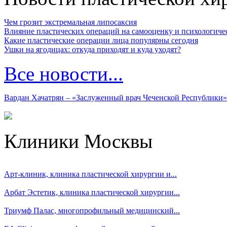
Чем грозит экстремальная липосаксия
Влияние пластических операций на самооценку и психологиче
Какие пластические операции лица популярны сегодня
Ушки на ягодицах: откуда приходят и куда уходят?
Все новости...
Вардан Хачатрян – «Заслуженный врач Чеченской Республики»
Клиники Москвы
Арт-клиник, клиника пластической хирургии и...
Арбат Эстетик, клиника пластической хирургии...
Триумф Палас, многопрофильный медицинский...