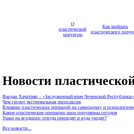
О
Как выбрать
пластической
пластического хирур
хирургии
Новости пластическо
Вардан Хачатрян – «Заслуженный врач Чеченской Республики»
Чем грозит экстремальная липосаксия
Влияние пластических операций на самооценку и психологиче
Какие пластические операции лица популярны сегодня
Ушки на ягодицах: откуда приходят и куда уходят?
Все новости...