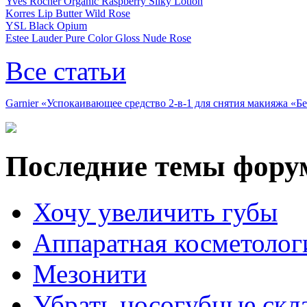
Yves Rocher Organic Raspberry Silky Lotion
Korres Lip Butter Wild Rose
YSL Black Opium
Estee Lauder Pure Color Gloss Nude Rose
Все статьи
Garnier «Успокаивающее средство 2-в-1 для снятия макияжа «
Последние темы фору
Хочу увеличить губы
Аппаратная косметолог
Мезонити
Убрать носогубные скл