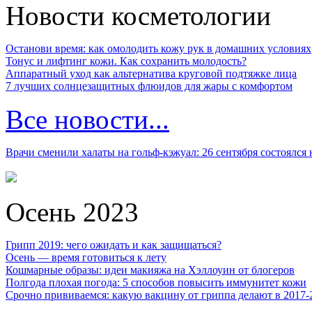
Новости косметологии
Останови время: как омолодить кожу рук в домашних условиях
Тонус и лифтинг кожи. Как сохранить молодость?
Аппаратный уход как альтернатива круговой подтяжке лица
7 лучших солнцезащитных флюидов для жары с комфортом
Все новости...
Врачи сменили халаты на гольф-кэжуал: 26 сентября состоялся
Осень 2023
Грипп 2019: чего ожидать и как защищаться?
Осень — время готовиться к лету
Кошмарные образы: идеи макияжа на Хэллоуин от блогеров
Полгода плохая погода: 5 способов повысить иммунитет кожи
Срочно прививаемся: какую вакцину от гриппа делают в 2017-