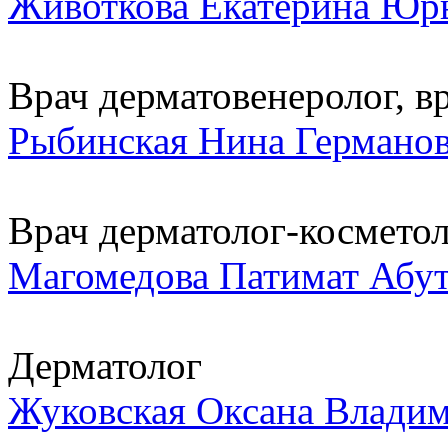
Животкова Екатерина Юр
Врач дерматовенеролог, вр
Рыбинская Нина Германо
Врач дерматолог-космето
Магомедова Патимат Абу
Дерматолог
Жуковская Оксана Влади