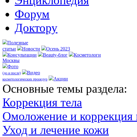
Энциклопедия
Форум
Доктору
Полезные
статьи
Новости
Осень 2023
Консультации
Beauty-блог
Косметологи
Москвы
Фото
Видео
(до и после)
Акции
косметологических процедур
Оcновные темы раздела:
Коррекция тела
Омоложение и коррекция
Уход и лечение кожи