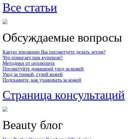
Все статьи
Обсуждаемые вопросы
Какую эпиляцию Вы посоветуете делать летом?
Что помогает при куперозе?
Методики от целлюлита
Посоветуйте домашний уход за кожей
Уход за тонкой, сухой кожей
Подскажите, как ухаживать за кожей
Страница консультаций
Beauty блог