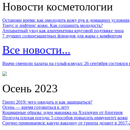
Новости косметологии
Останови время: как омолодить кожу рук в домашних условиях
Тонус и лифтинг кожи. Как сохранить молодость?
Аппаратный уход как альтернатива круговой подтяжке лица
7 лучших солнцезащитных флюидов для жары с комфортом
Все новости...
Врачи сменили халаты на гольф-кэжуал: 26 сентября состоялся
Осень 2023
Грипп 2019: чего ожидать и как защищаться?
Осень — время готовиться к лету
Кошмарные образы: идеи макияжа на Хэллоуин от блогеров
Полгода плохая погода: 5 способов повысить иммунитет кожи
Срочно прививаемся: какую вакцину от гриппа делают в 2017-