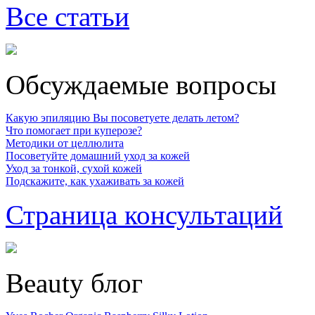
Все статьи
Обсуждаемые вопросы
Какую эпиляцию Вы посоветуете делать летом?
Что помогает при куперозе?
Методики от целлюлита
Посоветуйте домашний уход за кожей
Уход за тонкой, сухой кожей
Подскажите, как ухаживать за кожей
Страница консультаций
Beauty блог