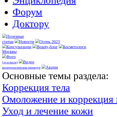
Энциклопедия
Форум
Доктору
Полезные
статьи
Новости
Осень 2023
Консультации
Beauty-блог
Косметологи
Москвы
Фото
Видео
(до и после)
Акции
косметологических процедур
Оcновные темы раздела:
Коррекция тела
Омоложение и коррекция
Уход и лечение кожи