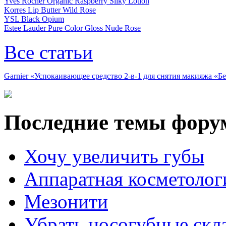
Yves Rocher Organic Raspberry Silky Lotion
Korres Lip Butter Wild Rose
YSL Black Opium
Estee Lauder Pure Color Gloss Nude Rose
Все статьи
Garnier «Успокаивающее средство 2-в-1 для снятия макияжа «
Последние темы фору
Хочу увеличить губы
Аппаратная косметолог
Мезонити
Убрать носогубные скл