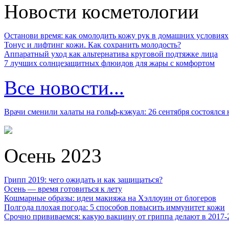
Новости косметологии
Останови время: как омолодить кожу рук в домашних условиях
Тонус и лифтинг кожи. Как сохранить молодость?
Аппаратный уход как альтернатива круговой подтяжке лица
7 лучших солнцезащитных флюидов для жары с комфортом
Все новости...
Врачи сменили халаты на гольф-кэжуал: 26 сентября состоялся
Осень 2023
Грипп 2019: чего ожидать и как защищаться?
Осень — время готовиться к лету
Кошмарные образы: идеи макияжа на Хэллоуин от блогеров
Полгода плохая погода: 5 способов повысить иммунитет кожи
Срочно прививаемся: какую вакцину от гриппа делают в 2017-