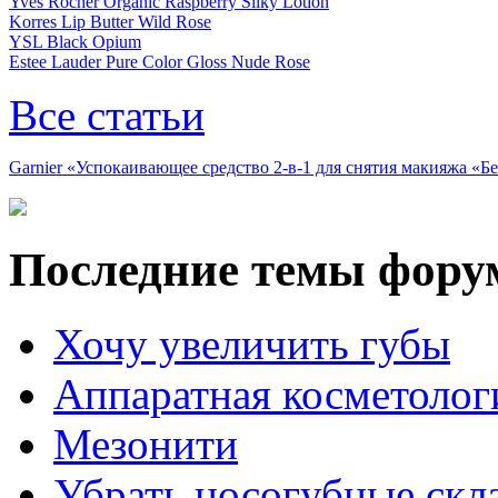
Yves Rocher Organic Raspberry Silky Lotion
Korres Lip Butter Wild Rose
YSL Black Opium
Estee Lauder Pure Color Gloss Nude Rose
Все статьи
Garnier «Успокаивающее средство 2-в-1 для снятия макияжа «
Последние темы фору
Хочу увеличить губы
Аппаратная косметолог
Мезонити
Убрать носогубные скл