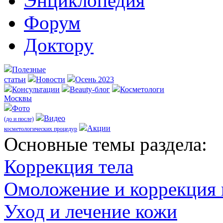
Энциклопедия
Форум
Доктору
Полезные
статьи
Новости
Осень 2023
Консультации
Beauty-блог
Косметологи
Москвы
Фото
Видео
(до и после)
Акции
косметологических процедур
Оcновные темы раздела:
Коррекция тела
Омоложение и коррекция
Уход и лечение кожи