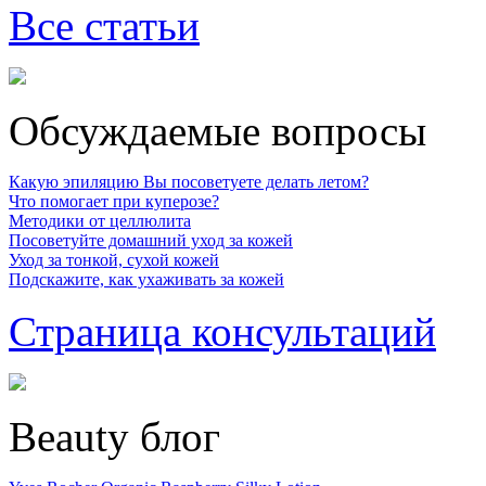
Все статьи
Обсуждаемые вопросы
Какую эпиляцию Вы посоветуете делать летом?
Что помогает при куперозе?
Методики от целлюлита
Посоветуйте домашний уход за кожей
Уход за тонкой, сухой кожей
Подскажите, как ухаживать за кожей
Страница консультаций
Beauty блог