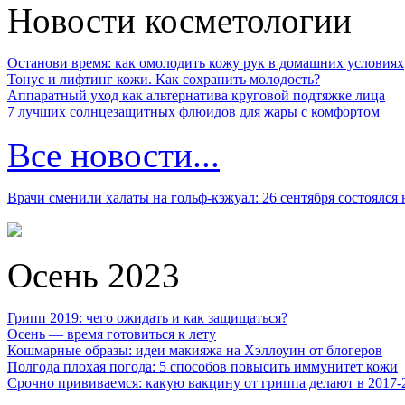
Новости косметологии
Останови время: как омолодить кожу рук в домашних условиях
Тонус и лифтинг кожи. Как сохранить молодость?
Аппаратный уход как альтернатива круговой подтяжке лица
7 лучших солнцезащитных флюидов для жары с комфортом
Все новости...
Врачи сменили халаты на гольф-кэжуал: 26 сентября состоялся
Осень 2023
Грипп 2019: чего ожидать и как защищаться?
Осень — время готовиться к лету
Кошмарные образы: идеи макияжа на Хэллоуин от блогеров
Полгода плохая погода: 5 способов повысить иммунитет кожи
Срочно прививаемся: какую вакцину от гриппа делают в 2017-