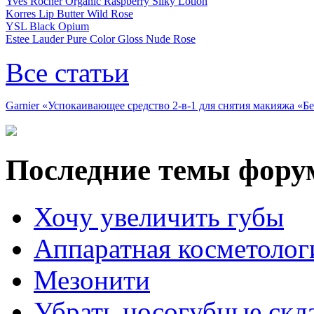
Yves Rocher Organic Raspberry Silky Lotion
Korres Lip Butter Wild Rose
YSL Black Opium
Estee Lauder Pure Color Gloss Nude Rose
Все статьи
Garnier «Успокаивающее средство 2-в-1 для снятия макияжа «
Последние темы фору
Хочу увеличить губы
Аппаратная косметолог
Мезонити
Убрать носогубные скл