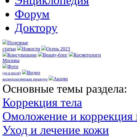
Энциклопедия
Форум
Доктору
Полезные
статьи
Новости
Осень 2023
Консультации
Beauty-блог
Косметологи
Москвы
Фото
Видео
(до и после)
Акции
косметологических процедур
Оcновные темы раздела:
Коррекция тела
Омоложение и коррекция
Уход и лечение кожи