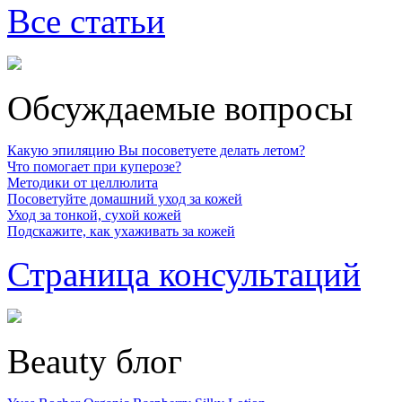
Все статьи
Обсуждаемые вопросы
Какую эпиляцию Вы посоветуете делать летом?
Что помогает при куперозе?
Методики от целлюлита
Посоветуйте домашний уход за кожей
Уход за тонкой, сухой кожей
Подскажите, как ухаживать за кожей
Страница консультаций
Beauty блог