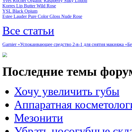
Yves Rocher Organic Raspberry Silky Lotion
Korres Lip Butter Wild Rose
YSL Black Opium
Estee Lauder Pure Color Gloss Nude Rose
Все статьи
Garnier «Успокаивающее средство 2-в-1 для снятия макияжа «
Последние темы фору
Хочу увеличить губы
Аппаратная косметолог
Мезонити
Убрать носогубные скл