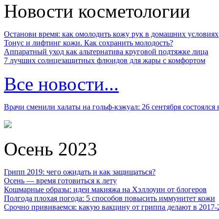
Новости косметологии
Останови время: как омолодить кожу рук в домашних условиях
Тонус и лифтинг кожи. Как сохранить молодость?
Аппаратный уход как альтернатива круговой подтяжке лица
7 лучших солнцезащитных флюидов для жары с комфортом
Все новости...
Врачи сменили халаты на гольф-кэжуал: 26 сентября состоялся
Осень 2023
Грипп 2019: чего ожидать и как защищаться?
Осень — время готовиться к лету
Кошмарные образы: идеи макияжа на Хэллоуин от блогеров
Полгода плохая погода: 5 способов повысить иммунитет кожи
Срочно прививаемся: какую вакцину от гриппа делают в 2017-