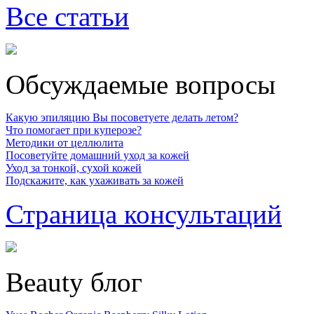
Все статьи
Обсуждаемые вопросы
Какую эпиляцию Вы посоветуете делать летом?
Что помогает при куперозе?
Методики от целлюлита
Посоветуйте домашний уход за кожей
Уход за тонкой, сухой кожей
Подскажите, как ухаживать за кожей
Страница консультаций
Beauty блог