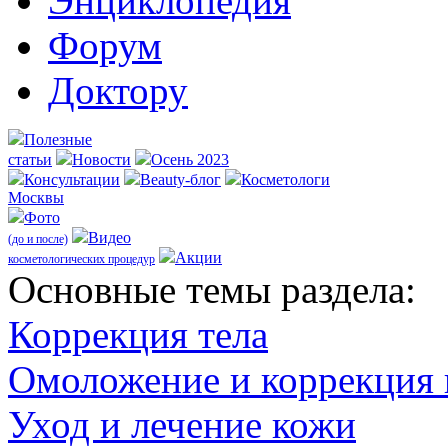
Энциклопедия
Форум
Доктору
Полезные
статьи
Новости
Осень 2023
Консультации
Beauty-блог
Косметологи
Москвы
Фото
Видео
(до и после)
Акции
косметологических процедур
Оcновные темы раздела:
Коррекция тела
Омоложение и коррекция
Уход и лечение кожи