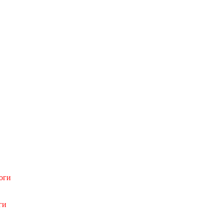
оги
ги