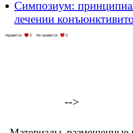
Симпозиум: принципиа
лечении конъюнктивито
Нравится
0
Не нравится
0
-->
Материалы, размещенные н