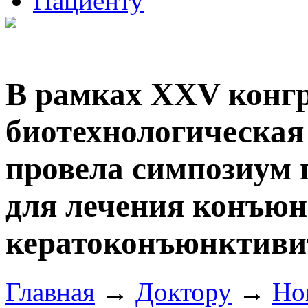
Пациенту
В рамках XXV конгр
биотехнологическа
провела симпозиум 
для лечения конъюн
кератоконъюнктиви
Главная
→
Доктору
→
Но