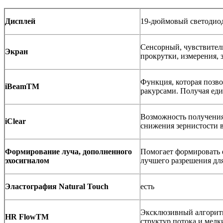
Дисплей
19-дюймовый светодио
Сенсорный, чувствител
Экран
прокрутки, измерения, 
Функция, которая позв
iBeamTM
ракурсами. Получая еди
Возможность получения 
iClear
снижения зернистости в
Формирование луча, дополненного
Помогает формировать 
эхосигналом
лучшего разрешения дл
Эластография Natural Touch
есть
Эксклюзивный алгоритм
HR FlowTM
структур потока и мелк