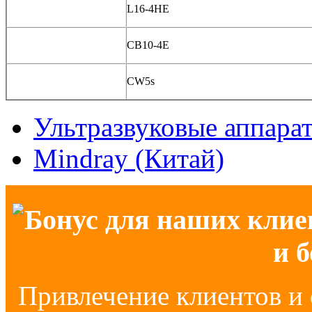
L16-4HE
CB10-4E
CW5s
Ультразвуковые аппара
Mindray (Китай)
Бонус для наших клие
и 
Привлечение клиентов и 