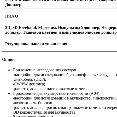
Допплер
High Q
2D, 3D Freehand, M-режим, Импульсный допплер, Непрер
допплер, Тканевой цветной и импульсноволновой допплер
Регулировка панели управления
Опции
Приложение исследования сосудов
-настройки для исследования брахиоцефальных сосудов, 
-физиоблок (ЭКГ);
-СW/PW допплер;
-расчеты, анализ и настраиваемые отчеты.
Приложение для акушерства/гинекологии (А04)
-настройки для исследований в акушерстве, гинекологии
-возможность биопсии;
-расчеты, анализ, прогноз, настраиваемые отчеты, измер
-3D реконструкция для акушерства
Возможность биопсии