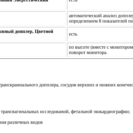
автоматический анализ доппле
определением 8 показателей п
ывный допплер, Цветной
есть
по высоте (вместе с монитором
поворот монитора.
транскраниального допплера, сосудов верхних и нижних конечно
, трансвагинальных исследований, фетальной эхокардиографии;
ения различных видов