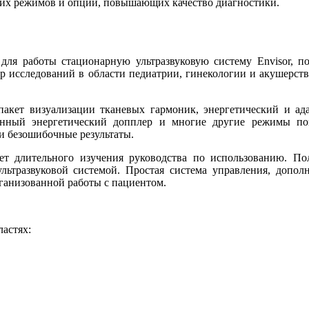
гих режимов и опций, повышающих качество диагностики.
я работы стационарную ультразвуковую систему Envisor, п
исследований в области педиатрии, гинекологии и акушерства
пакет визуализации тканевых гармоник, энергетический и а
ленный энергетический допплер и многие другие режимы п
 и безошибочные результаты.
т длительного изучения руководства по использованию. Пол
льтразвуковой системой. Простая система управления, допо
ганизованной работы с пациентом.
астях: