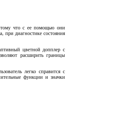
отому что с ее помощью они
, при диагностике состояния
даптивный цветной допплер с
озволяют расширить границы
ьзователь легко справится с
лнительные функции и значки