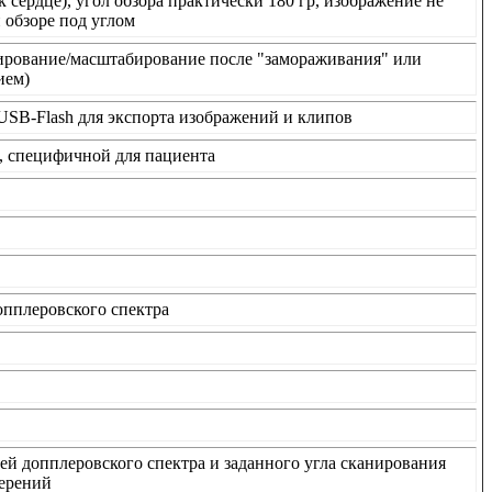
сердце), угол обзора практически 180 гр, изображение не
и обзоре под углом
ирование/масштабирование после "замораживания" или
ием)
SB-Flash для экспорта изображений и клипов
, специфичной для пациента
опплеровского спектра
ей допплеровского спектра и заданного угла сканирования
мерений