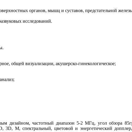
оверхностных органов, мышц и суставов, предстательной железы
развуковых исследований.
ы.
ярное, общей визуализации, акушерско-гинекологическое;
анализ;
м дизайном, частотный диапазон 5-2 МГц, угол обзора 85гр
, 3D, M, спектральный, цветовой и энергетический допплер,