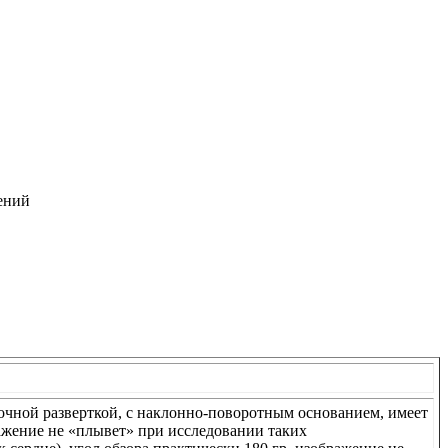
ений
чной разверткой, с наклонно-поворотным основанием, имеет
ажение не «плывет» при исследовании таких