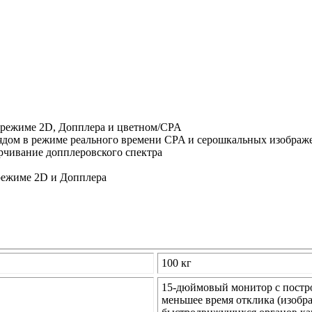
 режиме 2D, Допплера и цветном/CPA
ядом в режиме реального времени CPA и серошкальных изображ
рчивание допплеровского спектра
режиме 2D и Допплера
100 кг
15-дюймовый монитор с постро
меньшее время отклика (изобр