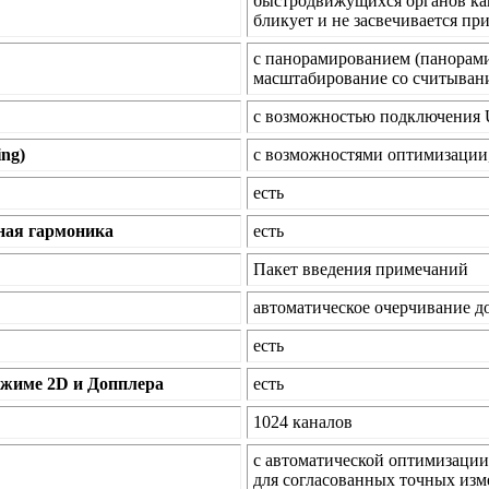
быстродвижущихся органов как 
бликует и не засвечивается пр
с панорамированием (панорам
масштабирование со считыван
с возможностью подключения U
ing)
с возможностями оптимизации
есть
ная гармоника
есть
Пакет введения примечаний
автоматическое очерчивание д
есть
ежиме 2D и Допплера
есть
1024 каналов
с автоматической оптимизации
для согласованных точных из