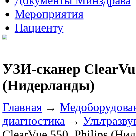
Документы Минздрава
Мероприятия
Пациенту
УЗИ-сканер ClearVue
(Нидерланды)
Главная
→
Медоборудова
диагностика
→
Ультразву
ClearVue 550, Philips (Ни