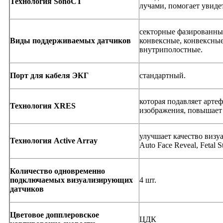
Технология SonoCT
лучами, помогает увиде
секторные фазированны
Виды поддерживаемых датчиков
конвексные, конвексны
внутриполостные.
Порт для кабеля ЭКГ
стандартный.
которая подавляет арте
Технология XRES
изображения, повышает 
улучшает качество визу
Технология Active Array
Auto Face Reveal, Fetal St
Количество одновременно
подключаемых визуализирующих
4 шт.
датчиков
Цветовое допплеровское
ЦДК