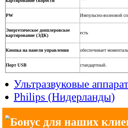
картирование скорости
PW
Импульсно-волновой сп
Энергетическое допплеровское
есть
картирование (ЭДК)
Кнопка на панели управления
обеспечивает моментал
Порт USB
стандартный.
Ультразвуковые аппара
Philips (Нидерланды)
Бонус для наших клие