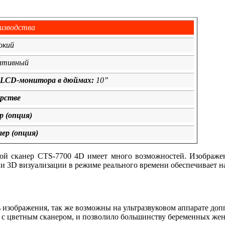
изводства
окий
ативный
 LCD-монитора в дюймах:
10’’
ерстве
р (опция)
ер (опция)
вой сканер CTS-7700 4D имеет много возможностей. Изображе
 3D визуализации в режиме реального времени обеспечивает на
ь изображения, так же возможны на ультразвуковом аппарате д
 с цветным сканером, и позволило большинству беременных жен