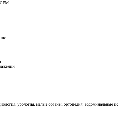
, CFM
енно
)
бражений
диология, урология, малые органы, ортопедия, абдоминальные и