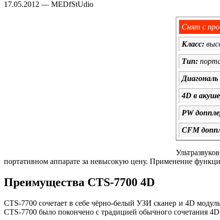
17.05.2012 — MEDfStUdio
Снят с про
Класс:
выс
Тип:
порт
Диагональ
4D в акуш
PW доппле
CFM доппл
Ультразвуко
портативном аппарате за невысокую цену. Применение функции
Преимущества CTS-7700 4D
CTS-7700 сочетает в себе чёрно-белый УЗИ сканер и 4D модул
CTS-7700 было покончено с традицией обычного сочетания 4D