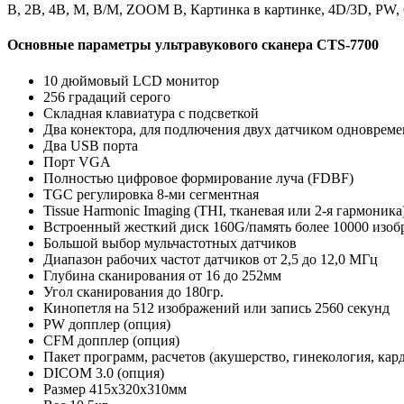
B, 2B, 4B, M, B/M, ZOOM B, Картинка в картинке, 4D/3D, PW
Основные параметры ультравукового сканера CTS-7700
10 дюймовый LCD монитор
256 градаций серого
Складная клавиатура с подсветкой
Два конектора, для подлючения двух датчиком одноврем
Два USB порта
Порт VGA
Полностью цифровое формирование луча (FDBF)
TGC регулировка 8-ми сегментная
Tissue Harmonic Imaging (THI, тканевая или 2-я гармоника
Встроенный жесткий диск 160G/память более 10000 изо
Большой выбор мульчастотных датчиков
Диапазон рабочих частот датчиков от 2,5 до 12,0 МГц
Глубина сканирования от 16 до 252мм
Угол сканирования до 180гр.
Кинопетля на 512 изображений или запись 2560 секунд
PW допплер (опция)
CFM допплер (опция)
Пакет программ, расчетов (акушерство, гинекология, кар
DICOM 3.0 (опция)
Размер 415х320х310мм