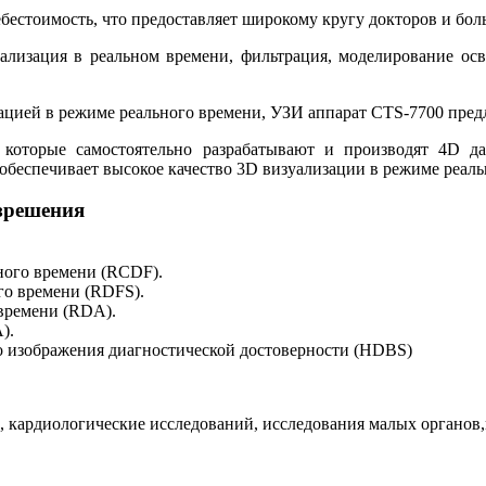
ебестоимость, что предоставляет широкому кругу докторов и бо
ализация в реальном времени, фильтрация, моделирование ос
цией в режиме реального времени, УЗИ аппарат CTS-7700 предл
 которые самостоятельно разрабатывают и производят 4D да
обеспечивает высокое качество 3D визуализации в режиме реаль
зрешения
ного времени (RCDF).
го времени (RDFS).
времени (RDA).
).
о изображения диагностической достоверности (HDBS)
, кардиологические исследований, исследования малых органов