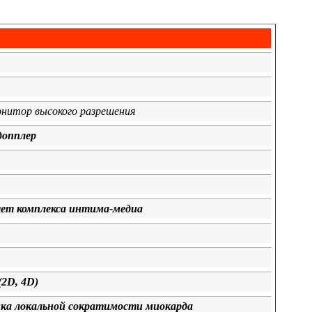
нитор высокого разрешения
допплер
ет комплекса интима-медиа
2D, 4D)
ка локальной сократимости миокарда