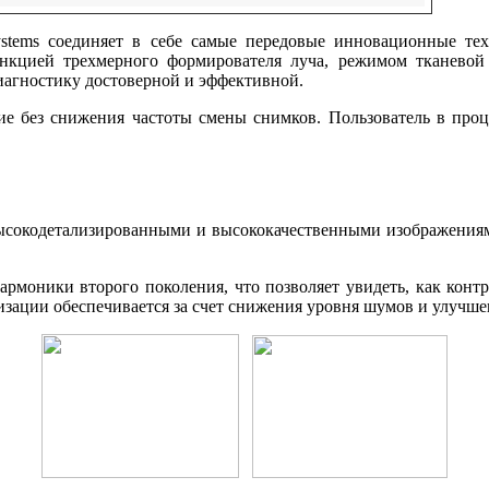
Systems соединяет в себе самые передовые инновационные тех
ункцией трехмерного формирователя луча, режимом тканев
иагностику достоверной и эффективной.
ие без снижения частоты смены снимков. Пользователь в про
высокодетализированными и высококачественными изображениям
армоники второго поколения, что позволяет увидеть, как контр
изации обеспечивается за счет снижения уровня шумов и улучш