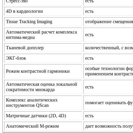
Стресс-эхо
есть
4D в кардиологии
есть
Tissue Tracking Imaging
отображение смещения 
Автоматический расчет комплекса
есть
интима-медиа
Тканевой допплер
количественный, с воз
ЭКГ-блок
есть
особые технологии фор
Режим контрастной гармоники
применением контраст
Автоматическая оценка локальной
есть
сократимости миокарда
Комплекс аналитических
помогает оценивать фу
инструментов QScan
Матричные датчики (2D, 4D)
есть
Анатомический М-режим
дает возможность полу