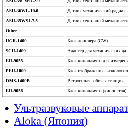
ASU-35CWD-2.0
Датчик секторный механичес
ASU-36WL-10.0
Датчик механический радиаль
ASU-35WSJ-7.5
Датчик секторный механическ
Other
UGR-1400
Блок допплера (CW)
SCU-1400
Адаптер для механических да
EU-9055
Блок кинопамяти для измерен
PEU-1000
Блок отображения физиологич
DMS-1400B
Встроенная рабочая станция
EU-9056
Блок кинопамяти (кинопетля)
Ультразвуковые аппара
Aloka (Япония)