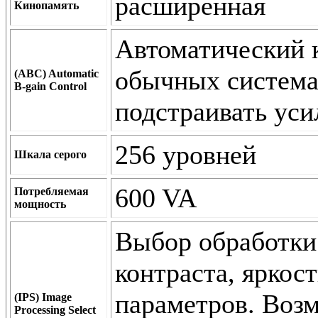
расширенная
Кинопамять
Автоматический 
обычных системах
(ABC) Automatic
B-gain Control
подстраивать уси
256 уровней
Шкала серого
600 VA
Потребляемая
мощность
Выбор обработки
контраста, яркос
параметров. Воз
(IPS) Image
Processing Select