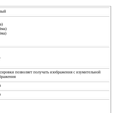
елый
а)
йма)
йма)
Т
сировки позволяет получать изображения с изумительной
ображения
м
)