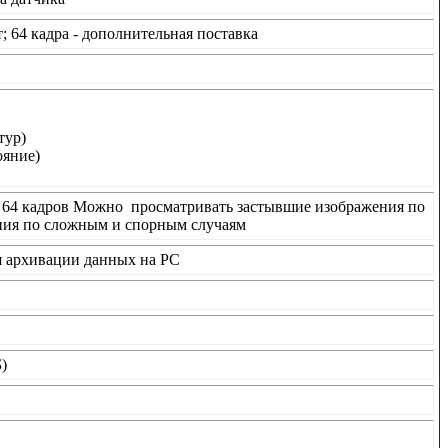
; 64 кадра - дополнительная поставка
тур)
ояние)
о 64 кадров Можно просматривать застывшие изображения по
ния по сложным и спорным случаям
я архивации данных на PC
Б)