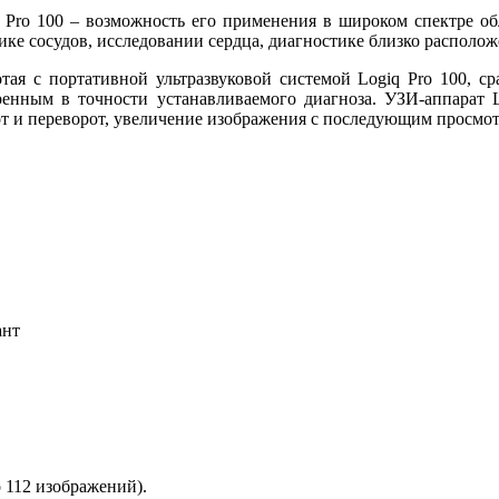
Pro 100 – возможность его применения в широком спектре обл
ике сосудов, исследовании сердца, диагностике близко располо
отая с портативной ультразвуковой системой Logiq Pro 100, с
ренным в точности устанавливаемого диагноза. УЗИ-аппарат L
от и переворот, увеличение изображения с последующим просмо
ант
о 112 изображений).