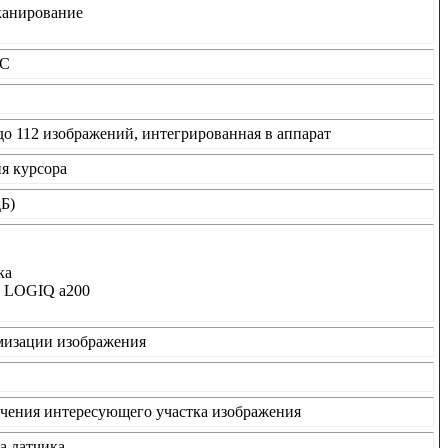
канирование
GC
до 112 изображений, интегрированная в аппарат
я курсора
дБ)
ка
в LOGIQ а200
мизации изображения
ичения интересующего участка изображения
а датчика