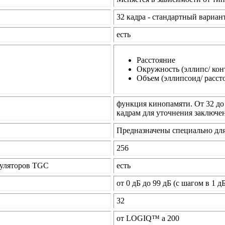
32 кадра - стандартный вариант
есть
Расстояние
Окружность (эллипс/ кон
Объем (эллипсоид/ расст
функция кинопамяти. От 32 д
кадрам для уточнения заключе
Предназначены специально дл
256
гуляторов TGC
есть
от 0 дБ до 99 дБ (с шагом в 1 д
32
от LOGIQ™ а 200