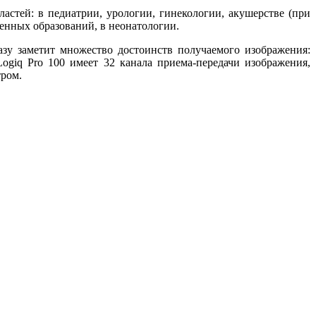
астей: в педиатрии, урологии, гинекологии, акушерстве (при
женных образований, в неонатологии.
разу заметит множество достоинств получаемого изображения:
ogiq Pro 100 имеет 32 канала приема-передачи изображения,
тром.