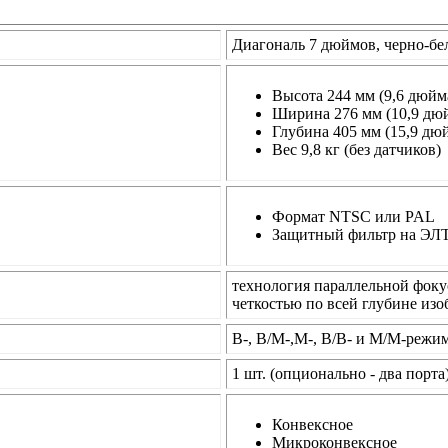
Диагональ 7 дюймов, черно-б
Высота 244 мм (9,6 дюйм
Ширина 276 мм (10,9 дю
Глубина 405 мм (15,9 дю
Вес 9,8 кг (без датчиков)
Формат NTSC или PAL
Защитный фильтр на ЭЛ
технология параллельной фоку
четкостью по всей глубине из
В-, В/М-,М-, В/В- и М/М-режи
1 шт. (опционально - два порта
Конвексное
Микроконвексное