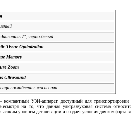
я
ивный
диагональ 7", черно-белый
ic Tissue Optimization
mage Memory
cture Zoom
us Ultrasound
нсация ослабления эхосигнала
 – компактный УЗИ-аппарат, доступный для транспортировки
 Несмотря на то, что данная ультразвуковая система относи
высоким уровнем детализации и создает условия для комфорта в