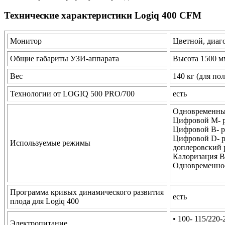
Технические характеристики Logiq 400 CFM
Монитор
Цветной, диаг
Общие габариты УЗИ-аппарата
Высота 1500 м
Вес
140 кг (для по
Технологии от LOGIQ 500 PRO/700
есть
Одновременны
Цифровой М- 
Цифровой В- 
Цифровой D- р
Используемые режимы
доплеровский 
Калоризация В
Одновременное
Программа кривых динамического развития
есть
плода для Logiq 400
• 100- 115/220
Электропитание