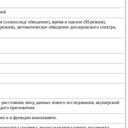
ний
м (эллипсоид/ обведение), время и наклон (М-режим),
- режим), автоматическое обведение доплеровского спектра,
 расстояния; ввод данных нового исследования; акушерский
ждого приложения
ии и в функции кинопамяти.
агностика системы; анализ нажатия клавиш; поддержка