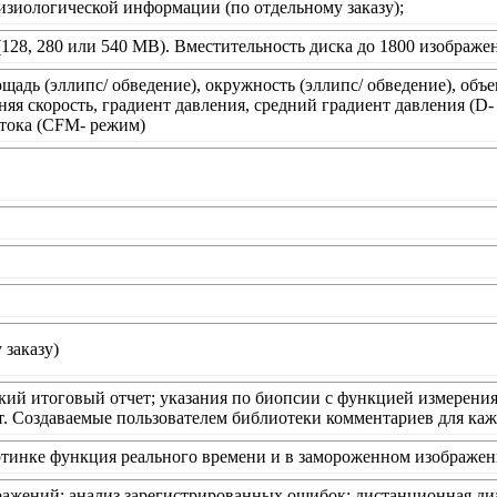
зиологической информации (по отдельному заказу);
(128, 280 или 540 MB). Вместительность диска до 1800 изображе
щадь (эллипс/ обведение), окружность (эллипс/ обведение), объе
няя скорость, градиент давления, средний градиент давления (D
отока (CFM- режим)
 заказу)
кий итоговый отчет; указания по биопсии с функцией измерения
т. Создаваемые пользователем библиотеки комментариев для ка
ртинке функция реального времени и в замороженном изображен
ражений; анализ зарегистрированных ошибок; дистанционная ди