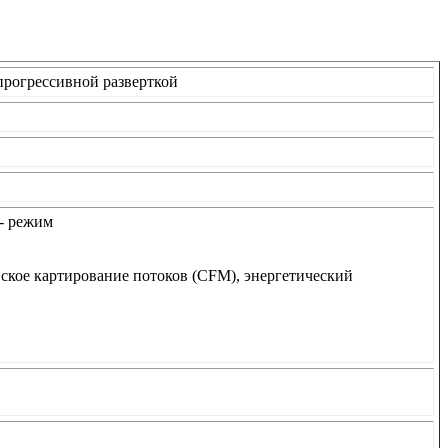
прогрессивной разверткой
- режим
кое картирование потоков (CFM), энергетический