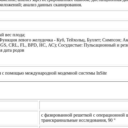
иложений; анализ данных сканирования.
й вес плода;
Функция левого желудочка - Куб, Тейхольц, Буллет; Симпсон; А
(GS, CRL, FL, BPD, НС, АС); Сосудистые: Пульсационный и рези
я дата родов
я с помощью международной модемной системы InSite
с фазированной решеткой с операционной ш
транскраниальные исследования, 90 °