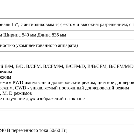
ональ 15", с антибликовым эффектом и высоким разрешением; с 
м Ширина 540 мм Длина 835 мм
лностью укомплектованного аппарата)
й В/M, B/D, B/CFM, B/CFM/M, B/CFM/D, B/B/CFM, B/CFM/M/D
режим
режим
ежим PWD импульсный доплеровский режим, цветное доплеровс
режим, CWD - управляемый постоянный доплеровский режим
, М, D режимов
 получение двух изображений на экране
-240 В переменного тока 50/60 Гц