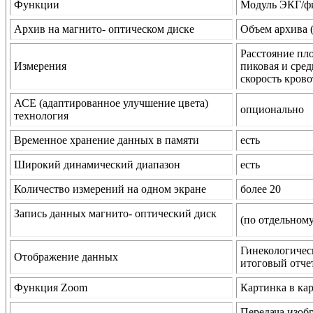
Функции
Модуль ЭКГ/фи
Архив на магнито- оптическом диске
Объем архива 
Расстояние пло
Измерения
пиковая и сред
скорость кров
АСЕ (адаптированное улучшение цвета)
опционально
технология
Временное хранение данных в памяти
есть
Широкий динамический диапазон
есть
Количество измерений на одном экране
более 20
Запись данных магнито- оптический диск
(по отдельному
Гинекологичес
Отображение данных
итоговый отче
Функция Zoom
Картинка в ка
Передача изоб