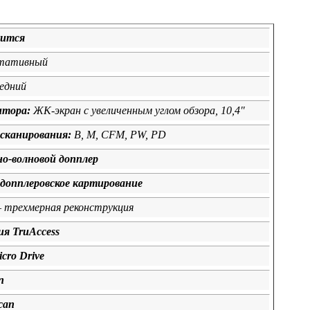
дится
тативный
едний
итора:
ЖК-экран с увеличенным углом обзора, 10,4"
сканирования:
В, М, CFM, PW, PD
о-волновой допплер
допплеровское картирование
– трехмерная реконструкция
ия TruAccess
cro Drive
n
can