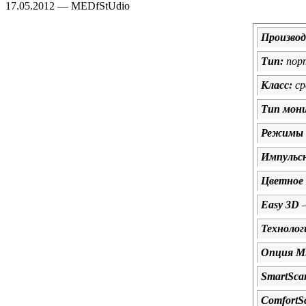
17.05.2012 — MEDfStUdio
Произво
Тип:
пор
Класс:
ср
Тип мон
Режимы 
Импульсн
Цветное 
Easy 3D
Технолог
Опция Mi
SmartSca
ComfortS