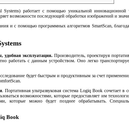
al Systems) работает с помощью уникальной инновационной 
иряет возможности последующей обработки изображений и значи
вания и с помощью программных алгоритмов
SmartScan, благод
Systems
ы, удобная эксплуатация.
Производитель, проектируя портати
но работать с данным устройством. Оно легко транспортирует
.
исследование будет быстрым и продуктивным за счет применени
mfortScan.
и
. Портативная ультразвуковая система Logiq Book сочетает в
льзоваться возможностями, которые предоставляет им технолог
ями, которые можно будет позднее обрабатывать. Специал
iq Book