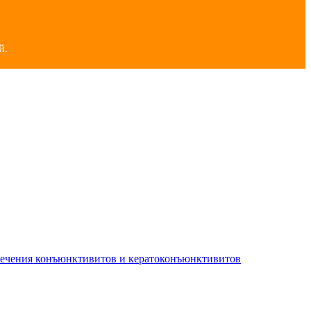
й.
лечения конъюнктивитов и кератоконъюнктивитов