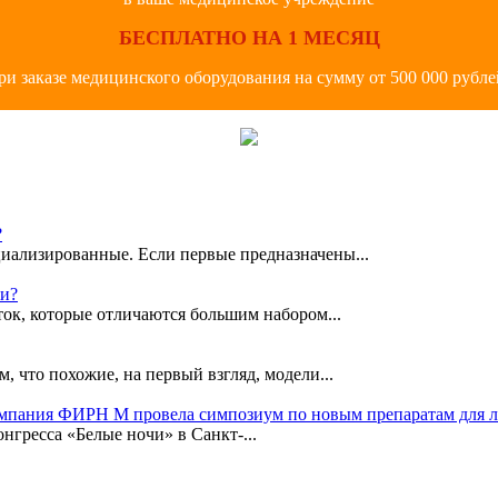
БЕСПЛАТНО НА 1 МЕСЯЦ
ри заказе медицинского оборудования на сумму от 500 000 рубле
?
иализированные. Если первые предназначены...
ки?
ок, которые отличаются большим набором...
, что похожие, на первый взгляд, модели...
омпания ФИРН М провела симпозиум по новым препаратам для 
гресса «Белые ночи» в Санкт-...