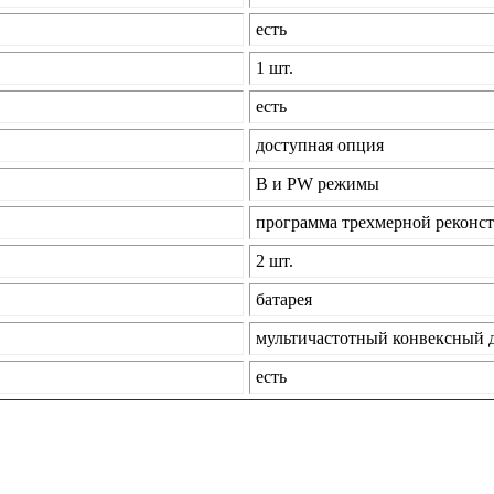
есть
1 шт.
есть
доступная опция
В и PW режимы
программа трехмерной реконс
2 шт.
батарея
мультичастотный конвексный д
есть