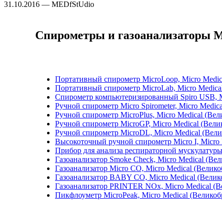
31.10.2016 — MEDfStUdio
Спирометры и газоанализаторы M
Портативный спирометр MicroLoop, Micro Medic
Портативный спирометр MicroLab, Micro Medica
Спирометр компьютеризированный Spiro USB, M
Ручной спирометр Micro Spirometer, Micro Medic
Ручной спирометр MicroPlus, Micro Medical (Ве
Ручной спирометр MicroGP, Micro Medical (Вели
Ручной спирометр MicroDL, Micro Medical (Вел
Высокоточный ручной спирометр Micro I, Micro 
Прибор для анализа респираторной мускулатуры
Газоанализатор Smoke Check, Micro Medical (Ве
Газоанализатор Micro CO, Micro Medical (Велик
Газоанализатор BABY CO, Micro Medical (Велик
Газоанализатор PRINTER NOx, Micro Medical (В
Пикфлоуметр MicroPeak, Micro Medical (Великоб