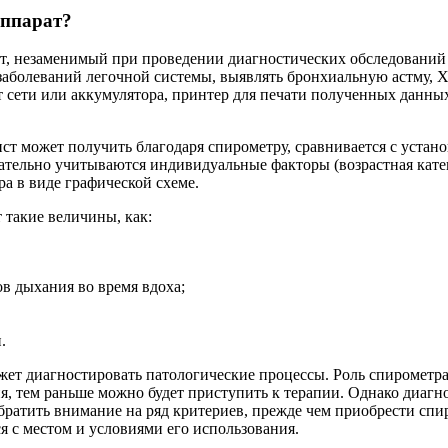
аппарат?
, незаменимый при проведении диагностических обследований 
заболеваний легочной системы, выявлять бронхиальную астму, 
 сети или аккумулятора, принтер для печати полученных данны
ст может получить благодаря спирометру, сравнивается с устан
ательно учитываются индивидуальные факторы (возрастная катего
а в виде графической схеме.
 такие величины, как:
ов дыхания во время вдоха;
.
ожет диагностировать патологические процессы. Роль спирометр
ия, тем раньше можно будет приступить к терапии. Однако диаг
обратить внимание на ряд критериев, прежде чем приобрести сп
я с местом и условиями его использования.