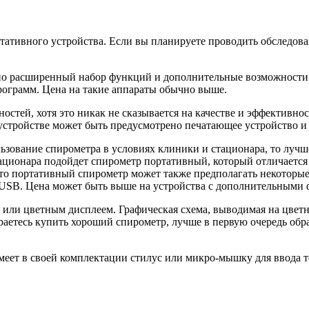
тативного устройства. Если вы планируете проводить обследован
но расширенный набор функций и дополнительные возможности.
рограмм. Цена на такие аппараты обычно выше.
тей, хотя это никак не сказывается на качестве и эффективно
устройстве может быть предусмотрено печатающее устройство и
льзование спирометра в условиях клиники и стационара, то луч
тационара подойдет спирометр портативный, который отличается
что портативный спирометр может также предполагать некоторы
 USB. Цена может быть выше на устройства с дополнительными
или цветным дисплеем. Графическая схема, выводимая на цветно
аетесь купить хороший спирометр, лучше в первую очередь обр
имеет в своей комплектации стилус или микро-мышку для ввода 