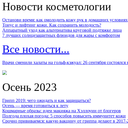
Новости косметологии
Останови время: как омолодить кожу рук в домашних условиях
Тонус и лифтинг кожи. Как сохранить молодость?
Аппаратный уход как альтернатива круговой подтяжке лица
7 лучших солнцезащитных флюидов для жары с комфортом
Все новости...
Врачи сменили халаты на гольф-кэжуал: 26 сентября состоялся
Осень 2023
Грипп 2019: чего ожидать и как защищаться?
Осень — время готовиться к лету
Кошмарные образы: идеи макияжа на Хэллоуин от блогеров
Полгода плохая погода: 5 способов повысить иммунитет кожи
Срочно прививаемся: какую вакцину от гриппа делают в 2017-