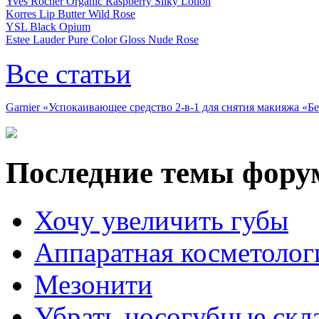
Yves Rocher Organic Raspberry Silky Lotion
Korres Lip Butter Wild Rose
YSL Black Opium
Estee Lauder Pure Color Gloss Nude Rose
Все статьи
Garnier «Успокаивающее средство 2-в-1 для снятия макияжа «
Последние темы фору
Хочу увеличить губы
Аппаратная косметолог
Мезонити
Убрать носогубные скл