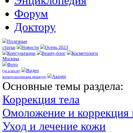
Энциклопедия
Форум
Доктору
Полезные
статьи
Новости
Осень 2023
Консультации
Beauty-блог
Косметологи
Москвы
Фото
Видео
(до и после)
Акции
косметологических процедур
Оcновные темы раздела:
Коррекция тела
Омоложение и коррекция
Уход и лечение кожи