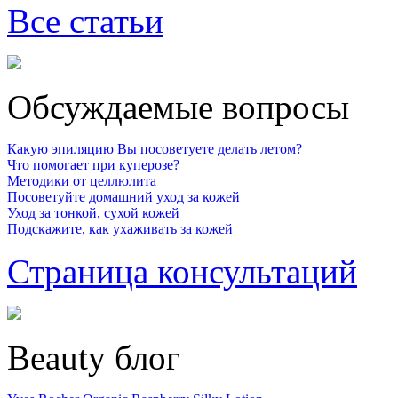
Все статьи
Обсуждаемые вопросы
Какую эпиляцию Вы посоветуете делать летом?
Что помогает при куперозе?
Методики от целлюлита
Посоветуйте домашний уход за кожей
Уход за тонкой, сухой кожей
Подскажите, как ухаживать за кожей
Страница консультаций
Beauty блог