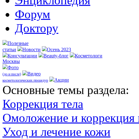
Энциклопедия
Форум
Доктору
Полезные
статьи
Новости
Осень 2023
Консультации
Beauty-блог
Косметологи
Москвы
Фото
Видео
(до и после)
Акции
косметологических процедур
Оcновные темы раздела:
Коррекция тела
Омоложение и коррекция
Уход и лечение кожи