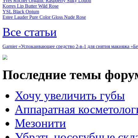
Yves Rocher Organic Raspberry Silky Lotion
Korres Lip Butter Wild Rose
YSL Black Opium
Estee Lauder Pure Color Gloss Nude Rose
Все статьи
Garnier «Успокаивающее средство 2-в-1 для снятия макияжа «
Последние темы фору
Хочу увеличить губы
Аппаратная косметолог
Мезонити
Убрать носогубные скл