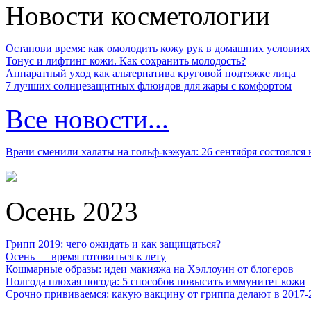
Новости косметологии
Останови время: как омолодить кожу рук в домашних условиях
Тонус и лифтинг кожи. Как сохранить молодость?
Аппаратный уход как альтернатива круговой подтяжке лица
7 лучших солнцезащитных флюидов для жары с комфортом
Все новости...
Врачи сменили халаты на гольф-кэжуал: 26 сентября состоялся
Осень 2023
Грипп 2019: чего ожидать и как защищаться?
Осень — время готовиться к лету
Кошмарные образы: идеи макияжа на Хэллоуин от блогеров
Полгода плохая погода: 5 способов повысить иммунитет кожи
Срочно прививаемся: какую вакцину от гриппа делают в 2017-