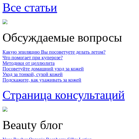
Все статьи
Обсуждаемые вопросы
Какую эпиляцию Вы посоветуете делать летом?
Что помогает при куперозе?
Методики от целлюлита
Посоветуйте домашний уход за кожей
Уход за тонкой, сухой кожей
Подскажите, как ухаживать за кожей
Страница консультаций
Beauty блог