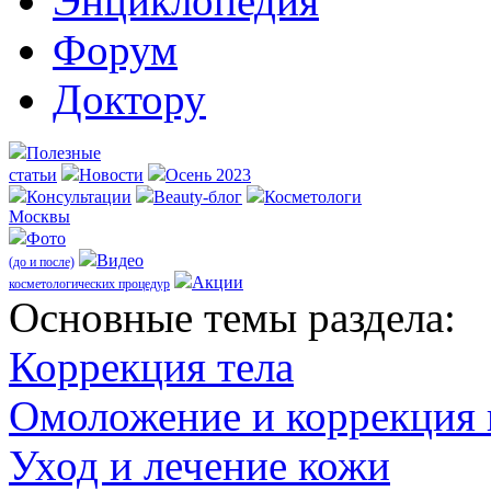
Энциклопедия
Форум
Доктору
Полезные
статьи
Новости
Осень 2023
Консультации
Beauty-блог
Косметологи
Москвы
Фото
Видео
(до и после)
Акции
косметологических процедур
Оcновные темы раздела:
Коррекция тела
Омоложение и коррекция
Уход и лечение кожи