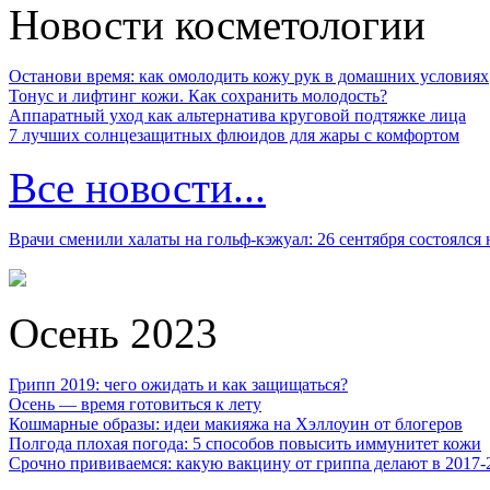
Новости косметологии
Останови время: как омолодить кожу рук в домашних условиях
Тонус и лифтинг кожи. Как сохранить молодость?
Аппаратный уход как альтернатива круговой подтяжке лица
7 лучших солнцезащитных флюидов для жары с комфортом
Все новости...
Врачи сменили халаты на гольф-кэжуал: 26 сентября состоялся
Осень 2023
Грипп 2019: чего ожидать и как защищаться?
Осень — время готовиться к лету
Кошмарные образы: идеи макияжа на Хэллоуин от блогеров
Полгода плохая погода: 5 способов повысить иммунитет кожи
Срочно прививаемся: какую вакцину от гриппа делают в 2017-