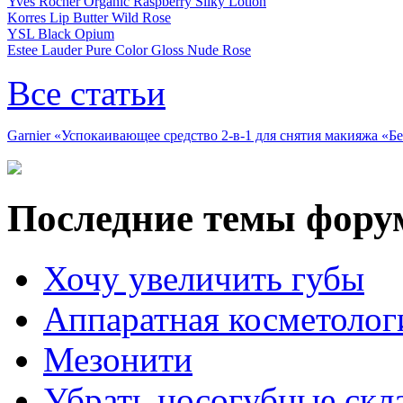
Yves Rocher Organic Raspberry Silky Lotion
Korres Lip Butter Wild Rose
YSL Black Opium
Estee Lauder Pure Color Gloss Nude Rose
Все статьи
Garnier «Успокаивающее средство 2-в-1 для снятия макияжа «
Последние темы фору
Хочу увеличить губы
Аппаратная косметолог
Мезонити
Убрать носогубные скл