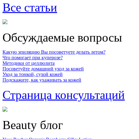
Все статьи
Обсуждаемые вопросы
Какую эпиляцию Вы посоветуете делать летом?
Что помогает при куперозе?
Методики от целлюлита
Посоветуйте домашний уход за кожей
Уход за тонкой, сухой кожей
Подскажите, как ухаживать за кожей
Страница консультаций
Beauty блог