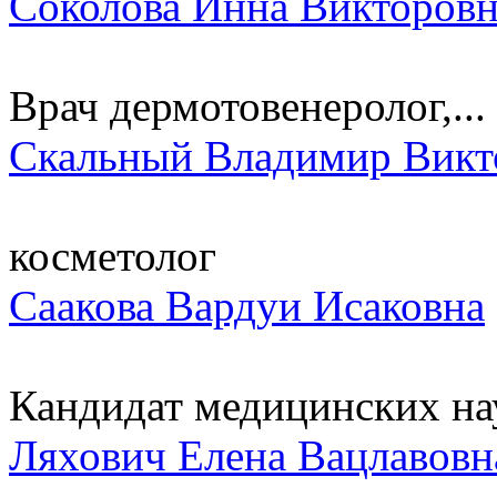
Соколова Инна Викторовн
Врач дермотовенеролог,...
Скальный Владимир Викт
косметолог
Саакова Вардуи Исаковна
Кандидат медицинских нау
Ляхович Елена Вацлавовн