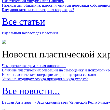
Пластический хирург Олег Снигирь
Нюансы липофилинга: плюсы и минусы пересадки собственно
Блефаропластика или лазерная коррекция?
Все статьи
Идеальный возраст для пластики
Новости пластической хи
Чем грозит экстремальная липосаксия
Влияние пластических операций на самооценку и психологиче
Какие пластические операции лица популярны сегодня
Ушки на ягодицах: откуда приходят и куда уходят?
Все новости...
Вардан Хачатрян – «Заслуженный врач Чеченской Республики»