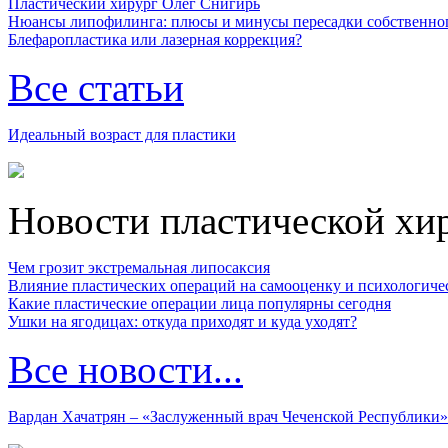
Пластический хирург Олег Снигирь
Нюансы липофилинга: плюсы и минусы пересадки собственно
Блефаропластика или лазерная коррекция?
Все статьи
Идеальный возраст для пластики
Новости пластической хи
Чем грозит экстремальная липосаксия
Влияние пластических операций на самооценку и психологиче
Какие пластические операции лица популярны сегодня
Ушки на ягодицах: откуда приходят и куда уходят?
Все новости...
Вардан Хачатрян – «Заслуженный врач Чеченской Республики»