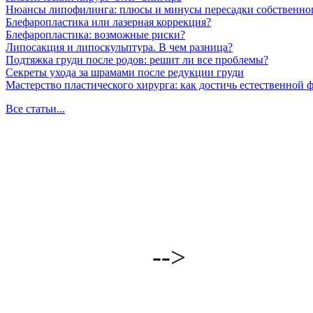
Нюансы липофилинга: плюсы и минусы пересадки собственно
Блефаропластика или лазерная коррекция?
Блефаропластика: возможные риски?
Липосакция и липоскульптура. В чем разница?
Подтяжка груди после родов: решит ли все проблемы?
Секреты ухода за шрамами после редукции груди
Мастерство пластического хирурга: как достичь естественной
Все статьи...
-->