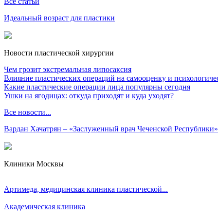
Все статьи
Идеальный возраст для пластики
Новости пластической хирургии
Чем грозит экстремальная липосаксия
Влияние пластических операций на самооценку и психологиче
Какие пластические операции лица популярны сегодня
Ушки на ягодицах: откуда приходят и куда уходят?
Все новости...
Вардан Хачатрян – «Заслуженный врач Чеченской Республики»
Клиники Москвы
Артимеда, медицинская клиника пластической...
Академическая клиника