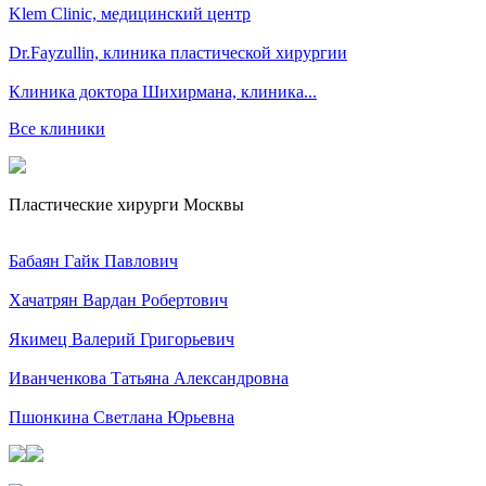
Klem Clinic, медицинский центр
Dr.Fayzullin, клиника пластической хирургии
Клиника доктора Шихирмана, клиника...
Все клиники
Пластические хирурги Москвы
Бабаян Гайк Павлович
Хачатрян Вардан Робертович
Якимец Валерий Григорьевич
Иванченкова Татьяна Александровна
Пшонкина Светлана Юрьевна