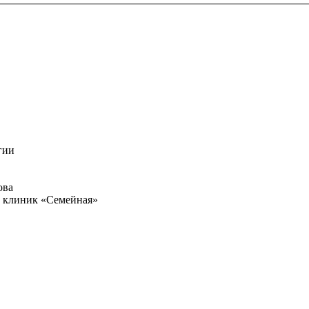
гии
ова
и клиник «Семейная»