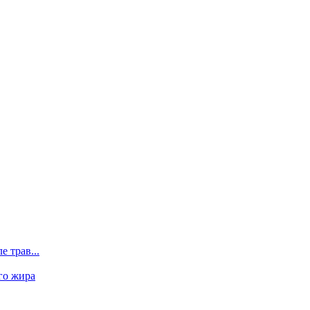
 трав...
го жира