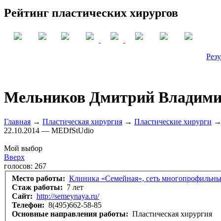
Рейтинг пластических хирургов
Резу
Мельников Дмитрий Владими
Главная
→
Пластическая хирургия
→
Пластические хирурги
→ 
22.10.2014 — MEDfStUdio
Мой выбор
Вверх
голосов:
267
Место работы:
Клиника «Семейная», сеть многопрофильн
Стаж работы:
7 лет
Сайт:
http://semeynaya.ru/
Телефон:
8(495)662-58-85
Основные направления работы:
Пластическая хирургия