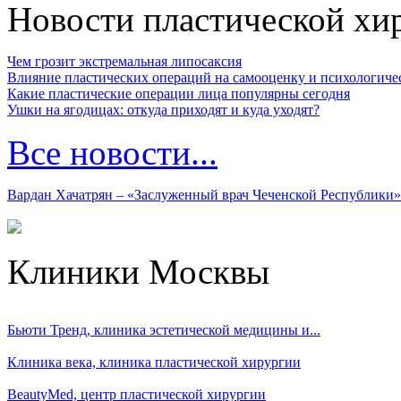
Новости пластической хи
Чем грозит экстремальная липосаксия
Влияние пластических операций на самооценку и психологиче
Какие пластические операции лица популярны сегодня
Ушки на ягодицах: откуда приходят и куда уходят?
Все новости...
Вардан Хачатрян – «Заслуженный врач Чеченской Республики»
Клиники Москвы
Бьюти Тренд, клиника эстетической медицины и...
Клиника века, клиника пластической хирургии
BeautyMed, центр пластической хирургии