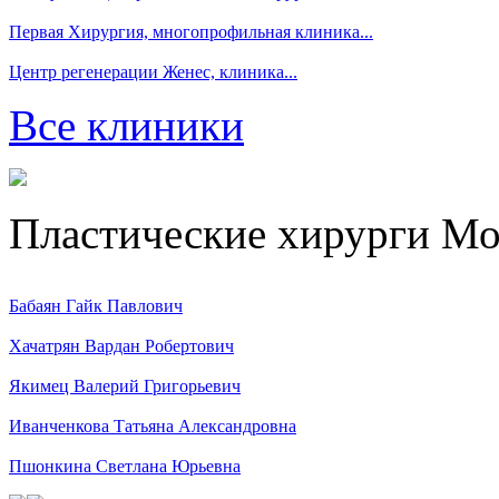
Первая Хирургия, многопрофильная клиника...
Центр регенерации Женес, клиника...
Все клиники
Пластические хирурги М
Бабаян Гайк Павлович
Хачатрян Вардан Робертович
Якимец Валерий Григорьевич
Иванченкова Татьяна Александровна
Пшонкина Светлана Юрьевна