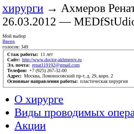
хирурги
→ Ахмеров Ренат
26.03.2012 — MEDfStUdi
Мой выбор
Вверх
голосов:
349
Стаж работы:
11 лет
Сайт:
http://www.doctor-akhmerov.ru
Эл. почта:
renat119192@gmail.com
Телефон:
+7 (925) 267-32-00
Адрес:
Москва, Ломоносовский пр-т, д. 29, корп. 2
Основные направления работы:
пластическая хирургия
О хирурге
Виды проводимых опер
Акции