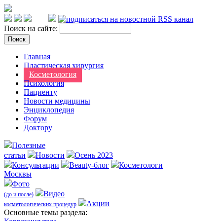
Поиск на сайте:
Главная
Пластическая хирургия
Косметология
Психология
Пациенту
Новости медицины
Энциклопедия
Форум
Доктору
Полезные
статьи
Новости
Осень 2023
Консультации
Beauty-блог
Косметологи
Москвы
Фото
Видео
(до и после)
Акции
косметологических процедур
Оcновные темы раздела: