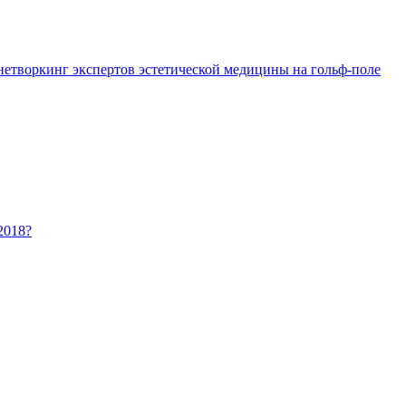
 нетворкинг экспертов эстетической медицины на гольф-поле
2018?