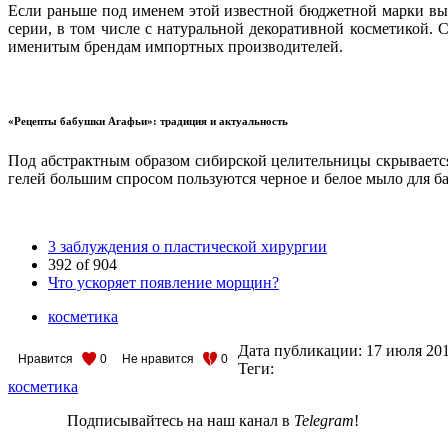
Если раньше под именем этой известной бюджетной марки вых
серии, в том числе с натуральной декоративной косметикой.
именитым брендам импортных производителей.
«Рецепты бабушки Агафьи»: традиция и актуальность
Под абстрактным образом сибирской целительницы скрываетс
гелей большим спросом пользуются черное и белое мыло для бан
3 заблуждения о пластической хирургии
392 of 904
Что ускоряет появление морщин?
косметика
Дата публикации:
17 июля 20
Нравится
0
Не нравится
0
Теги:
косметика
Подписывайтесь на наш канал в
Telegram
!