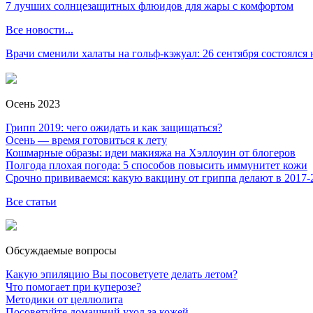
7 лучших солнцезащитных флюидов для жары с комфортом
Все новости...
Врачи сменили халаты на гольф-кэжуал: 26 сентября состоялся
Осень 2023
Грипп 2019: чего ожидать и как защищаться?
Осень — время готовиться к лету
Кошмарные образы: идеи макияжа на Хэллоуин от блогеров
Полгода плохая погода: 5 способов повысить иммунитет кожи
Срочно прививаемся: какую вакцину от гриппа делают в 2017-
Все статьи
Обсуждаемые вопросы
Какую эпиляцию Вы посоветуете делать летом?
Что помогает при куперозе?
Методики от целлюлита
Посоветуйте домашний уход за кожей