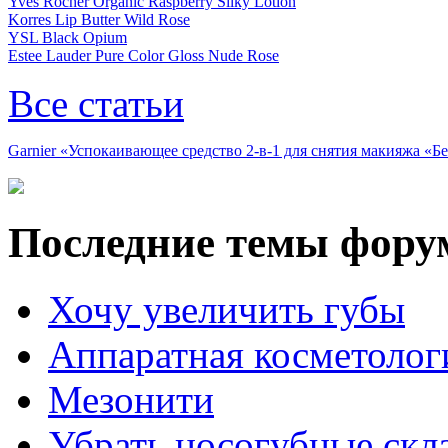
Yves Rocher Organic Raspberry Silky Lotion
Korres Lip Butter Wild Rose
YSL Black Opium
Estee Lauder Pure Color Gloss Nude Rose
Все статьи
Garnier «Успокаивающее средство 2-в-1 для снятия макияжа «
Последние темы фору
Хочу увеличить губы
Аппаратная косметолог
Мезонити
Убрать носогубные скл