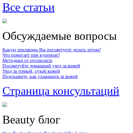
Все статьи
Обсуждаемые вопросы
Какую эпиляцию Вы посоветуете делать летом?
Что помогает при куперозе?
Методики от целлюлита
Посоветуйте домашний уход за кожей
Уход за тонкой, сухой кожей
Подскажите, как ухаживать за кожей
Страница консультаций
Beauty блог