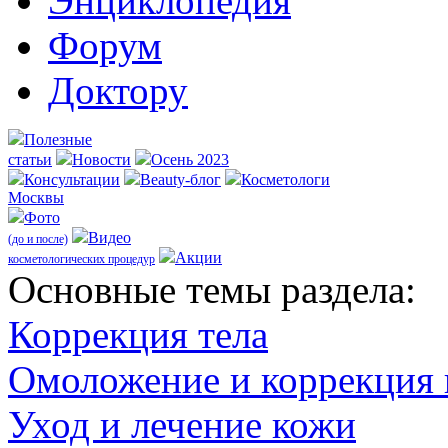
Энциклопедия
Форум
Доктору
Полезные
статьи
Новости
Осень 2023
Консультации
Beauty-блог
Косметологи
Москвы
Фото
Видео
(до и после)
Акции
косметологических процедур
Оcновные темы раздела:
Коррекция тела
Омоложение и коррекция
Уход и лечение кожи