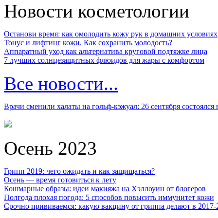
Новости косметологии
Останови время: как омолодить кожу рук в домашних условиях
Тонус и лифтинг кожи. Как сохранить молодость?
Аппаратный уход как альтернатива круговой подтяжке лица
7 лучших солнцезащитных флюидов для жары с комфортом
Все новости...
Врачи сменили халаты на гольф-кэжуал: 26 сентября состоялся
Осень 2023
Грипп 2019: чего ожидать и как защищаться?
Осень — время готовиться к лету
Кошмарные образы: идеи макияжа на Хэллоуин от блогеров
Полгода плохая погода: 5 способов повысить иммунитет кожи
Срочно прививаемся: какую вакцину от гриппа делают в 2017-