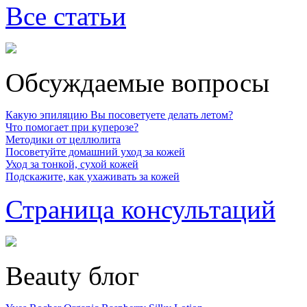
Все статьи
Обсуждаемые вопросы
Какую эпиляцию Вы посоветуете делать летом?
Что помогает при куперозе?
Методики от целлюлита
Посоветуйте домашний уход за кожей
Уход за тонкой, сухой кожей
Подскажите, как ухаживать за кожей
Страница консультаций
Beauty блог