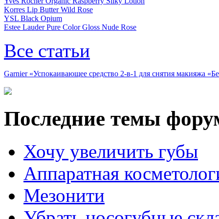
Yves Rocher Organic Raspberry Silky Lotion
Korres Lip Butter Wild Rose
YSL Black Opium
Estee Lauder Pure Color Gloss Nude Rose
Все статьи
Garnier «Успокаивающее средство 2-в-1 для снятия макияжа «
Последние темы фору
Хочу увеличить губы
Аппаратная косметолог
Мезонити
Убрать носогубные скл