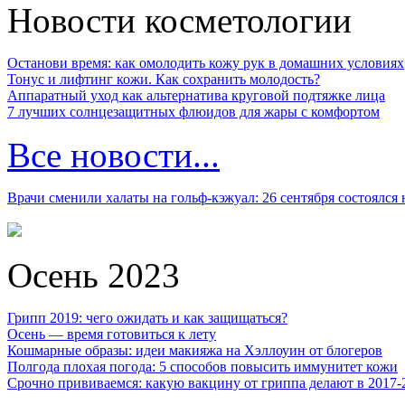
Новости косметологии
Останови время: как омолодить кожу рук в домашних условиях
Тонус и лифтинг кожи. Как сохранить молодость?
Аппаратный уход как альтернатива круговой подтяжке лица
7 лучших солнцезащитных флюидов для жары с комфортом
Все новости...
Врачи сменили халаты на гольф-кэжуал: 26 сентября состоялся
Осень 2023
Грипп 2019: чего ожидать и как защищаться?
Осень — время готовиться к лету
Кошмарные образы: идеи макияжа на Хэллоуин от блогеров
Полгода плохая погода: 5 способов повысить иммунитет кожи
Срочно прививаемся: какую вакцину от гриппа делают в 2017-