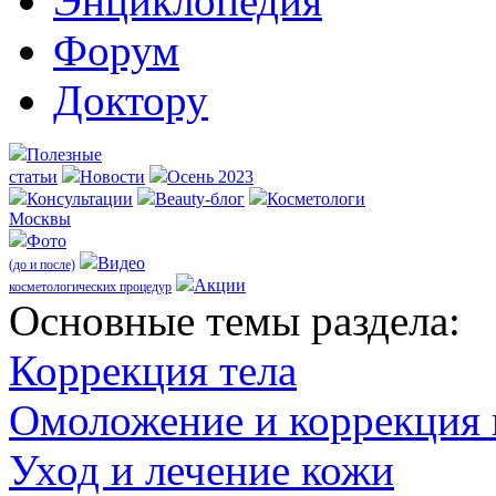
Энциклопедия
Форум
Доктору
Полезные
статьи
Новости
Осень 2023
Консультации
Beauty-блог
Косметологи
Москвы
Фото
Видео
(до и после)
Акции
косметологических процедур
Оcновные темы раздела:
Коррекция тела
Омоложение и коррекция
Уход и лечение кожи