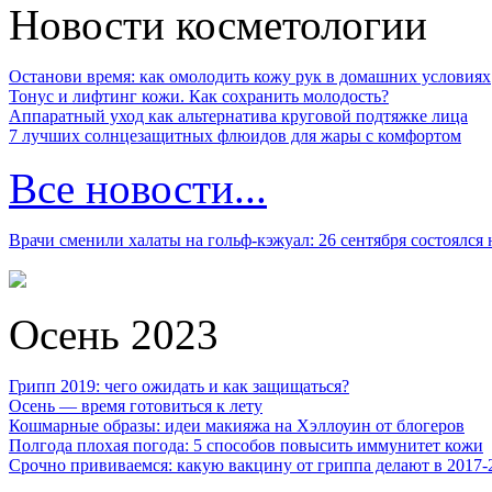
Новости косметологии
Останови время: как омолодить кожу рук в домашних условиях
Тонус и лифтинг кожи. Как сохранить молодость?
Аппаратный уход как альтернатива круговой подтяжке лица
7 лучших солнцезащитных флюидов для жары с комфортом
Все новости...
Врачи сменили халаты на гольф-кэжуал: 26 сентября состоялся
Осень 2023
Грипп 2019: чего ожидать и как защищаться?
Осень — время готовиться к лету
Кошмарные образы: идеи макияжа на Хэллоуин от блогеров
Полгода плохая погода: 5 способов повысить иммунитет кожи
Срочно прививаемся: какую вакцину от гриппа делают в 2017-