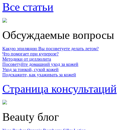
Все статьи
Обсуждаемые вопросы
Какую эпиляцию Вы посоветуете делать летом?
Что помогает при куперозе?
Методики от целлюлита
Посоветуйте домашний уход за кожей
Уход за тонкой, сухой кожей
Подскажите, как ухаживать за кожей
Страница консультаций
Beauty блог