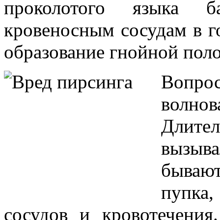
проколотого языка б
кровеносным сосудам в г
образование гнойной поло
Вопрос
волно
Длител
вызыв
бываю
пупка
сосудов и кровотечения