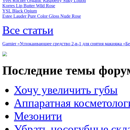
Yves Rocher Organic Raspberry Silky Lotion
Korres Lip Butter Wild Rose
YSL Black Opium
Estee Lauder Pure Color Gloss Nude Rose
Все статьи
Garnier «Успокаивающее средство 2-в-1 для снятия макияжа «
Последние темы фору
Хочу увеличить губы
Аппаратная косметолог
Мезонити
Убрать носогубные скл