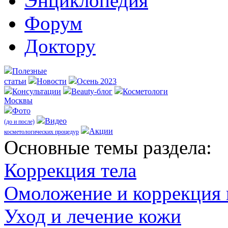
Энциклопедия
Форум
Доктору
Полезные
статьи
Новости
Осень 2023
Консультации
Beauty-блог
Косметологи
Москвы
Фото
Видео
(до и после)
Акции
косметологических процедур
Оcновные темы раздела:
Коррекция тела
Омоложение и коррекция
Уход и лечение кожи