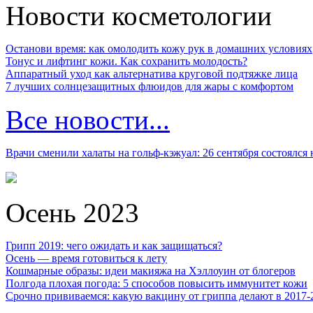
Новости косметологии
Останови время: как омолодить кожу рук в домашних условиях
Тонус и лифтинг кожи. Как сохранить молодость?
Аппаратный уход как альтернатива круговой подтяжке лица
7 лучших солнцезащитных флюидов для жары с комфортом
Все новости...
Врачи сменили халаты на гольф-кэжуал: 26 сентября состоялся
Осень 2023
Грипп 2019: чего ожидать и как защищаться?
Осень — время готовиться к лету
Кошмарные образы: идеи макияжа на Хэллоуин от блогеров
Полгода плохая погода: 5 способов повысить иммунитет кожи
Срочно прививаемся: какую вакцину от гриппа делают в 2017-