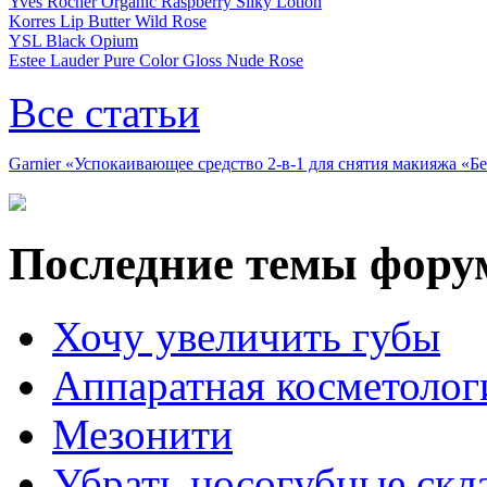
Yves Rocher Organic Raspberry Silky Lotion
Korres Lip Butter Wild Rose
YSL Black Opium
Estee Lauder Pure Color Gloss Nude Rose
Все статьи
Garnier «Успокаивающее средство 2-в-1 для снятия макияжа «
Последние темы фору
Хочу увеличить губы
Аппаратная косметолог
Мезонити
Убрать носогубные скл