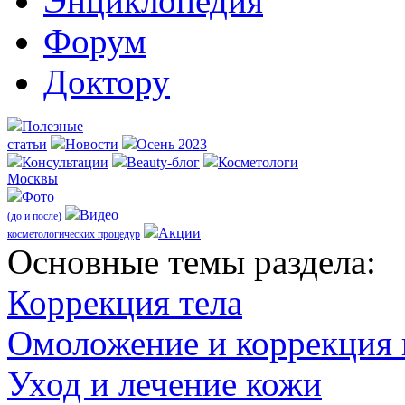
Энциклопедия
Форум
Доктору
Полезные
статьи
Новости
Осень 2023
Консультации
Beauty-блог
Косметологи
Москвы
Фото
Видео
(до и после)
Акции
косметологических процедур
Оcновные темы раздела:
Коррекция тела
Омоложение и коррекция
Уход и лечение кожи