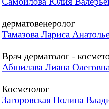
Самойлова Юлия Валерье
дерматовенеролог
Тамазова Лариса Анатоль
Врач дерматолог - космет
Абшилава Лиана Олеговн
Косметолог
Загоровская Полина Влад