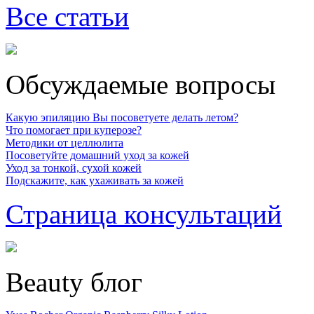
Все статьи
Обсуждаемые вопросы
Какую эпиляцию Вы посоветуете делать летом?
Что помогает при куперозе?
Методики от целлюлита
Посоветуйте домашний уход за кожей
Уход за тонкой, сухой кожей
Подскажите, как ухаживать за кожей
Страница консультаций
Beauty блог