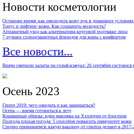
Новости косметологии
Останови время: как омолодить кожу рук в домашних условиях
Тонус и лифтинг кожи. Как сохранить молодость?
Аппаратный уход как альтернатива круговой подтяжке лица
7 лучших солнцезащитных флюидов для жары с комфортом
Все новости...
Врачи сменили халаты на гольф-кэжуал: 26 сентября состоялся
Осень 2023
Грипп 2019: чего ожидать и как защищаться?
Осень — время готовиться к лету
Кошмарные образы: идеи макияжа на Хэллоуин от блогеров
Полгода плохая погода: 5 способов повысить иммунитет кожи
Срочно прививаемся: какую вакцину от гриппа делают в 2017-