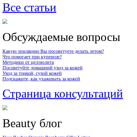
Все статьи
Обсуждаемые вопросы
Какую эпиляцию Вы посоветуете делать летом?
Что помогает при куперозе?
Методики от целлюлита
Посоветуйте домашний уход за кожей
Уход за тонкой, сухой кожей
Подскажите, как ухаживать за кожей
Страница консультаций
Beauty блог