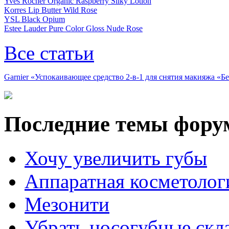
Yves Rocher Organic Raspberry Silky Lotion
Korres Lip Butter Wild Rose
YSL Black Opium
Estee Lauder Pure Color Gloss Nude Rose
Все статьи
Garnier «Успокаивающее средство 2-в-1 для снятия макияжа «
Последние темы фору
Хочу увеличить губы
Аппаратная косметолог
Мезонити
Убрать носогубные скл