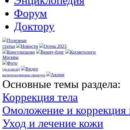
Энциклопедия
Форум
Доктору
Полезные
статьи
Новости
Осень 2023
Консультации
Beauty-блог
Косметологи
Москвы
Фото
Видео
(до и после)
Акции
косметологических процедур
Оcновные темы раздела:
Коррекция тела
Омоложение и коррекция
Уход и лечение кожи