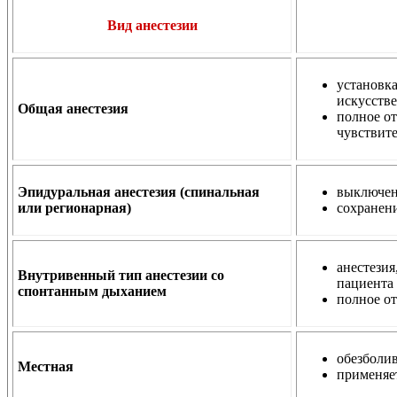
Вид анестезии
установка
искусстве
Общая анестезия
полное о
чувствите
Эпидуральная анестезия (спинальная
выключен
или регионарная)
сохранени
анестезия
Внутривенный тип анестезии со
пациента 
спонтанным дыханием
полное от
обезболив
Местная
применяе