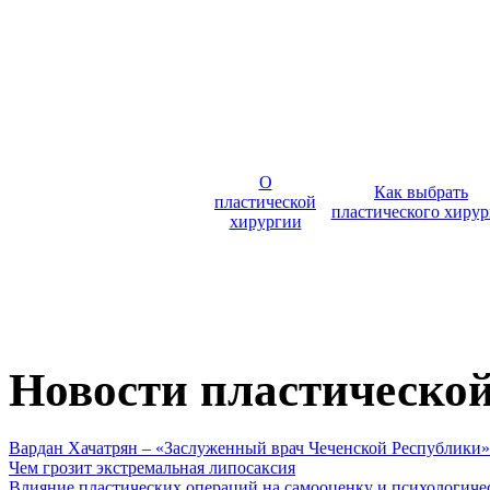
О
Как выбрать
пластической
пластического хирур
хирургии
Новости пластическо
Вардан Хачатрян – «Заслуженный врач Чеченской Республики»
Чем грозит экстремальная липосаксия
Влияние пластических операций на самооценку и психологиче