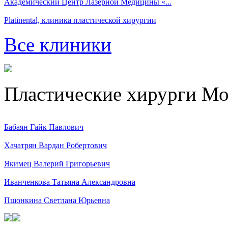
Академический Центр Лазерной Медицины «...
Platinental, клиника пластической хирургии
Все клиники
Пластические хирурги М
Бабаян Гайк Павлович
Хачатрян Вардан Робертович
Якимец Валерий Григорьевич
Иванченкова Татьяна Александровна
Пшонкина Светлана Юрьевна