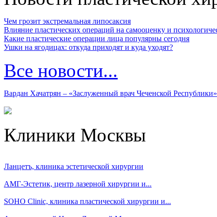
Чем грозит экстремальная липосаксия
Влияние пластических операций на самооценку и психологиче
Какие пластические операции лица популярны сегодня
Ушки на ягодицах: откуда приходят и куда уходят?
Все новости...
Вардан Хачатрян – «Заслуженный врач Чеченской Республики»
Клиники Москвы
Ланцетъ, клиника эстетической хирургии
АМГ-Эстетик, центр лазерной хирургии и...
SOHO Clinic, клиника пластической хирургии и...