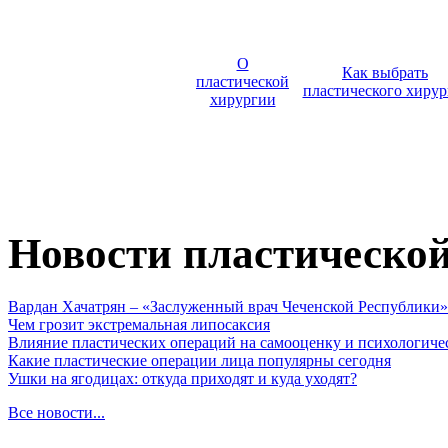
О
Как выбрать
пластической
пластического хирур
хирургии
Новости пластическо
Вардан Хачатрян – «Заслуженный врач Чеченской Республики»
Чем грозит экстремальная липосаксия
Влияние пластических операций на самооценку и психологиче
Какие пластические операции лица популярны сегодня
Ушки на ягодицах: откуда приходят и куда уходят?
Все новости...