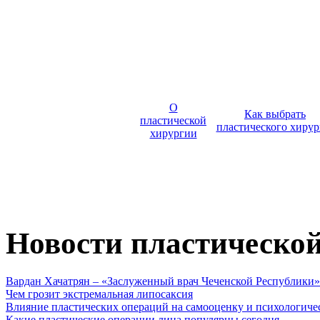
О
Как выбрать
пластической
пластического хирур
хирургии
Новости пластическо
Вардан Хачатрян – «Заслуженный врач Чеченской Республики»
Чем грозит экстремальная липосаксия
Влияние пластических операций на самооценку и психологиче
Какие пластические операции лица популярны сегодня