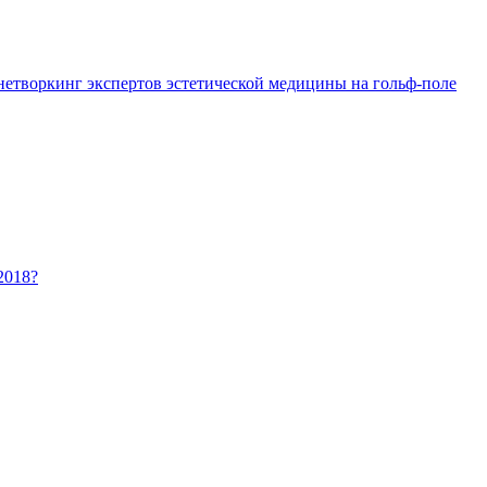
 нетворкинг экспертов эстетической медицины на гольф-поле
2018?