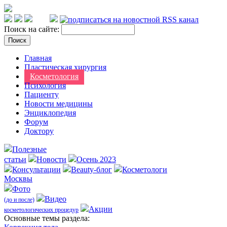
Поиск на сайте:
Главная
Пластическая хирургия
Косметология
Психология
Пациенту
Новости медицины
Энциклопедия
Форум
Доктору
Полезные
статьи
Новости
Осень 2023
Консультации
Beauty-блог
Косметологи
Москвы
Фото
Видео
(до и после)
Акции
косметологических процедур
Оcновные темы раздела: