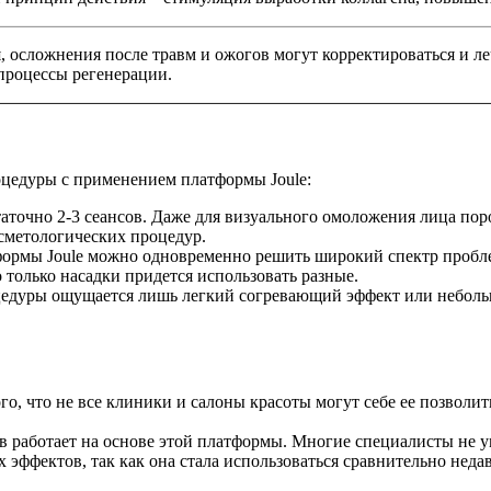
, осложнения после травм и ожогов могут корректироваться и л
 процессы регенерации.
цедуры с применением платформы Joule:
таточно 2-3 сеансов. Даже для визуального омоложения лица пор
осметологических процедур.
ормы Joule можно одновременно решить широкий спектр проблем
 только насадки придется использовать разные.
оцедуры ощущается лишь легкий согревающий эффект или небольш
го, что не все клиники и салоны красоты могут себе ее позволит
в работает на основе этой платформы. Многие специалисты не 
эффектов, так как она стала использоваться сравнительно недав