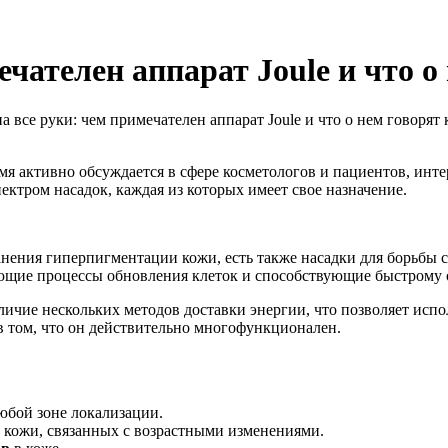
ечателен аппарат Joule и что о
 все руки: чем примечателен аппарат Joule и что о нем говорят
 время активно обсуждается в сфере косметологов и пациентов, 
ктром насадок, каждая из которых имеет свое назначение.
транения гиперпигментации кожи, есть также насадки для борьбы
ующие процессы обновления клеток и способствующие быстрому
личие нескольких методов доставки энергии, что позволяет исп
 в том, что он действительно многофункционален.
юбой зоне локализации.
кожи, связанных с возрастными изменениями.