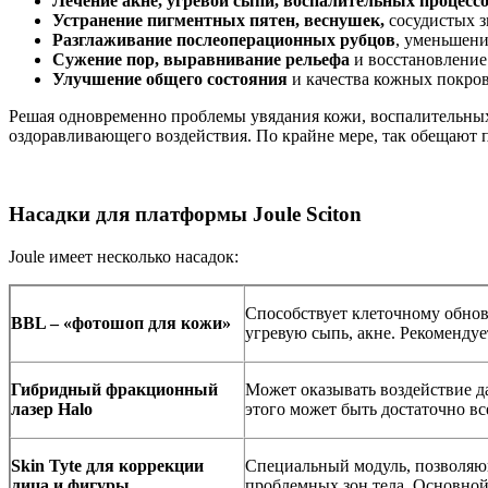
Лечение акне, угревой сыпи, воспалительных процесс
Устранение пигментных пятен, веснушек,
сосудистых з
Разглаживание послеоперационных рубцов
, уменьшени
Сужение пор, выравнивание рельефа
и восстановление
Улучшение общего состояния
и качества кожных покров
Решая одновременно проблемы увядания кожи, воспалительных
оздоравливающего воздействия. По крайне мере, так обещают 
Насадки для платформы Joule Sciton
Joule имеет несколько насадок:
Способствует клеточному обнов
BBL – «фотошоп для кожи»
угревую сыпь, акне. Рекомендует
Гибридный фракционный
Может оказывать воздействие д
лазер Halo
этого может быть достаточно вс
Skin Tyte для коррекции
Специальный модуль, позволяющ
лица и фигуры
проблемных зон тела. Основной