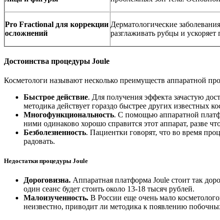
Pro Fractional для коррекции
Дерматологические заболевания
осложнений
разглаживать рубцы и ускоряет
Достоинства процедуры
Joule
Косметологи называют несколько преимуществ аппаратной про
Быстрое действие
. Для получения эффекта зачастую дос
методика действует гораздо быстрее других известных к
Многофункциональность
. С помощью аппаратной платф
ними одинаково хорошо справится этот аппарат, разве что
Безболезненность
. Пациентки говорят, что во время пр
радовать.
Недостатки процедуры
Joule
Дороговизна.
Аппаратная платформа Joule стоит так доро
один сеанс будет стоить около 13-18 тысяч рублей.
Малоизученность.
В России еще очень мало косметолого
неизвестно, приводит ли методика к появлению побочных 