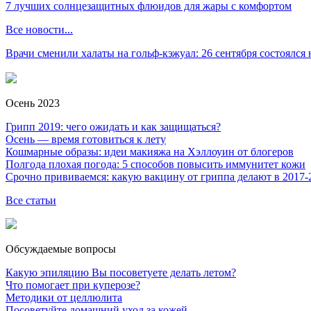
7 лучших солнцезащитных флюидов для жары с комфортом
Все новости...
Врачи сменили халаты на гольф-кэжуал: 26 сентября состоялся
Осень 2023
Грипп 2019: чего ожидать и как защищаться?
Осень — время готовиться к лету
Кошмарные образы: идеи макияжа на Хэллоуин от блогеров
Полгода плохая погода: 5 способов повысить иммунитет кожи
Срочно прививаемся: какую вакцину от гриппа делают в 2017-
Все статьи
Обсуждаемые вопросы
Какую эпиляцию Вы посоветуете делать летом?
Что помогает при куперозе?
Методики от целлюлита
Посоветуйте домашний уход за кожей