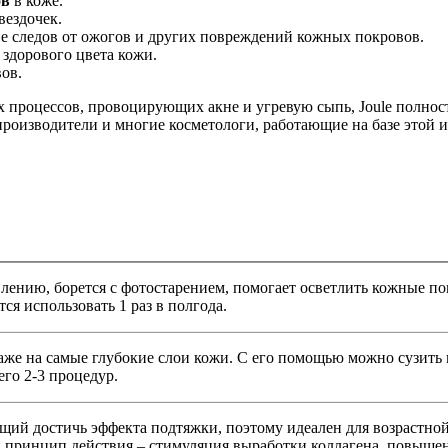
ов
в коже.
вездочек.
е следов от ожогов и других повреждений кожных покровов.
 здорового цвета кожи.
ов.
 процессов, провоцирующих акне и угревую сыпь, Joule полнос
производители и многие косметологи, работающие на базе этой
лению, борется с фотостарением, помогает осветлить кожные по
ся использовать 1 раз в полгода.
аже на самые глубокие слои кожи. С его помощью можно сузить
его 2-3 процедур.
ий достичь эффекта подтяжки, поэтому идеален для возрастной
 принцип действия – стимуляция выработки коллагена, повышен