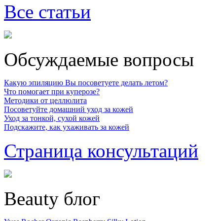
Все статьи
Обсуждаемые вопросы
Какую эпиляцию Вы посоветуете делать летом?
Что помогает при куперозе?
Методики от целлюлита
Посоветуйте домашний уход за кожей
Уход за тонкой, сухой кожей
Подскажите, как ухаживать за кожей
Страница консультаций
Beauty блог