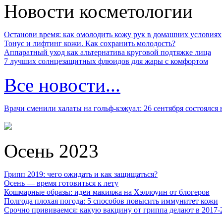
Новости косметологии
Останови время: как омолодить кожу рук в домашних условиях
Тонус и лифтинг кожи. Как сохранить молодость?
Аппаратный уход как альтернатива круговой подтяжке лица
7 лучших солнцезащитных флюидов для жары с комфортом
Все новости...
Врачи сменили халаты на гольф-кэжуал: 26 сентября состоялся
Осень 2023
Грипп 2019: чего ожидать и как защищаться?
Осень — время готовиться к лету
Кошмарные образы: идеи макияжа на Хэллоуин от блогеров
Полгода плохая погода: 5 способов повысить иммунитет кожи
Срочно прививаемся: какую вакцину от гриппа делают в 2017-