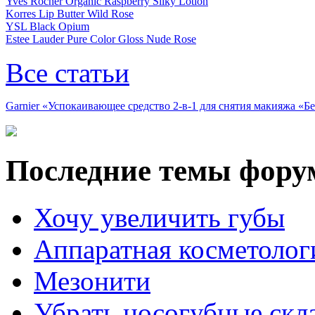
Yves Rocher Organic Raspberry Silky Lotion
Korres Lip Butter Wild Rose
YSL Black Opium
Estee Lauder Pure Color Gloss Nude Rose
Все статьи
Garnier «Успокаивающее средство 2-в-1 для снятия макияжа «
Последние темы фору
Хочу увеличить губы
Аппаратная косметолог
Мезонити
Убрать носогубные скл