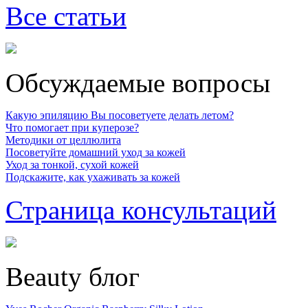
Все статьи
Обсуждаемые вопросы
Какую эпиляцию Вы посоветуете делать летом?
Что помогает при куперозе?
Методики от целлюлита
Посоветуйте домашний уход за кожей
Уход за тонкой, сухой кожей
Подскажите, как ухаживать за кожей
Страница консультаций
Beauty блог