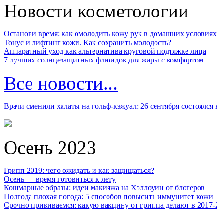
Новости косметологии
Останови время: как омолодить кожу рук в домашних условиях
Тонус и лифтинг кожи. Как сохранить молодость?
Аппаратный уход как альтернатива круговой подтяжке лица
7 лучших солнцезащитных флюидов для жары с комфортом
Все новости...
Врачи сменили халаты на гольф-кэжуал: 26 сентября состоялся
Осень 2023
Грипп 2019: чего ожидать и как защищаться?
Осень — время готовиться к лету
Кошмарные образы: идеи макияжа на Хэллоуин от блогеров
Полгода плохая погода: 5 способов повысить иммунитет кожи
Срочно прививаемся: какую вакцину от гриппа делают в 2017-