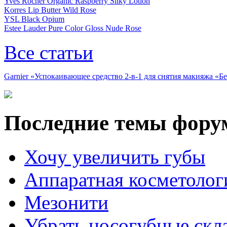
Yves Rocher Organic Raspberry Silky Lotion
Korres Lip Butter Wild Rose
YSL Black Opium
Estee Lauder Pure Color Gloss Nude Rose
Все статьи
Garnier «Успокаивающее средство 2-в-1 для снятия макияжа «
Последние темы фору
Хочу увеличить губы
Аппаратная косметолог
Мезонити
Убрать носогубные скл