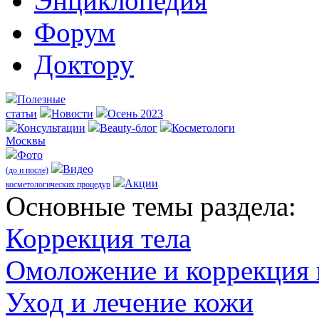
Энциклопедия
Форум
Доктору
Полезные
статьи
Новости
Осень 2023
Консультации
Beauty-блог
Косметологи
Москвы
Фото
Видео
(до и после)
Акции
косметологических процедур
Оcновные темы раздела:
Коррекция тела
Омоложение и коррекция
Уход и лечение кожи