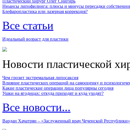
Пластический хирург Олег Снигирь
Нюансы липофилинга: плюсы и минусы пересадки собственно
Блефаропластика или лазерная коррекция?
Все статьи
Идеальный возраст для пластики
Новости пластической хи
Чем грозит экстремальная липосаксия
Влияние пластических операций на самооценку и психологиче
Какие пластические операции лица популярны сегодня
Ушки на ягодицах: откуда приходят и куда уходят?
Все новости...
Вардан Хачатрян – «Заслуженный врач Чеченской Республики»