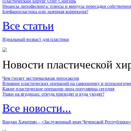
Пластический хирург Олег Снигирь
Нюансы липофилинга: плюсы и минусы пересадки собственно
Блефаропластика или лазерная коррекция?
Все статьи
Идеальный возраст для пластики
Новости пластической хи
Чем грозит экстремальная липосаксия
Влияние пластических операций на самооценку и психологиче
Какие пластические операции лица популярны сегодня
Ушки на ягодицах: откуда приходят и куда уходят?
Все новости...
Вардан Хачатрян – «Заслуженный врач Чеченской Республики»