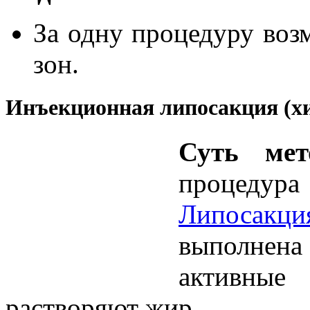
За одну процедуру воз
зон.
Инъекционная липосакция (х
Суть ме
процедура
Липосакци
выполнена
активны
растворяют жир.