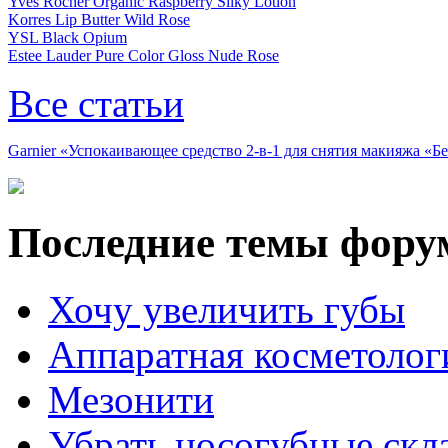
Yves Rocher Organic Raspberry Silky Lotion
Korres Lip Butter Wild Rose
YSL Black Opium
Estee Lauder Pure Color Gloss Nude Rose
Все статьи
Garnier «Успокаивающее средство 2-в-1 для снятия макияжа «
Последние темы фору
Хочу увеличить губы
Аппаратная косметолог
Мезонити
Убрать носогубные скл