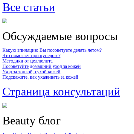
Все статьи
Обсуждаемые вопросы
Какую эпиляцию Вы посоветуете делать летом?
Что помогает при куперозе?
Методики от целлюлита
Посоветуйте домашний уход за кожей
Уход за тонкой, сухой кожей
Подскажите, как ухаживать за кожей
Страница консультаций
Beauty блог