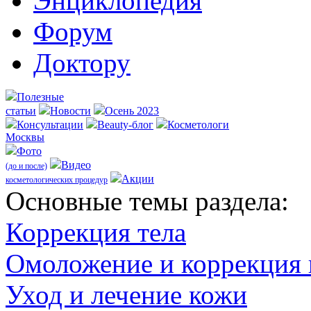
Энциклопедия
Форум
Доктору
Полезные
статьи
Новости
Осень 2023
Консультации
Beauty-блог
Косметологи
Москвы
Фото
Видео
(до и после)
Акции
косметологических процедур
Оcновные темы раздела:
Коррекция тела
Омоложение и коррекция
Уход и лечение кожи