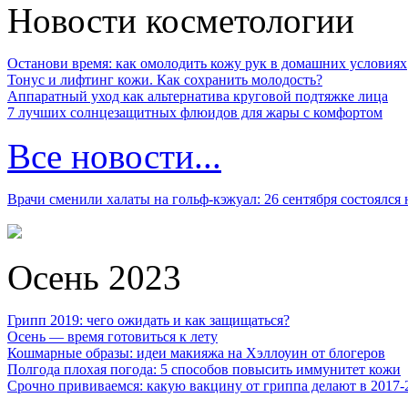
Новости косметологии
Останови время: как омолодить кожу рук в домашних условиях
Тонус и лифтинг кожи. Как сохранить молодость?
Аппаратный уход как альтернатива круговой подтяжке лица
7 лучших солнцезащитных флюидов для жары с комфортом
Все новости...
Врачи сменили халаты на гольф-кэжуал: 26 сентября состоялся
Осень 2023
Грипп 2019: чего ожидать и как защищаться?
Осень — время готовиться к лету
Кошмарные образы: идеи макияжа на Хэллоуин от блогеров
Полгода плохая погода: 5 способов повысить иммунитет кожи
Срочно прививаемся: какую вакцину от гриппа делают в 2017-