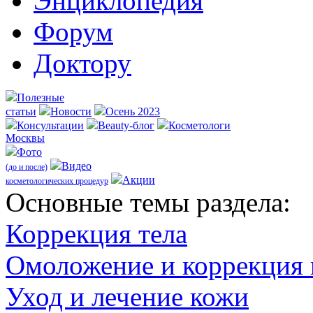
Энциклопедия
Форум
Доктору
Полезные
статьи
Новости
Осень 2023
Консультации
Beauty-блог
Косметологи
Москвы
Фото
Видео
(до и после)
Акции
косметологических процедур
Оcновные темы раздела:
Коррекция тела
Омоложение и коррекция
Уход и лечение кожи