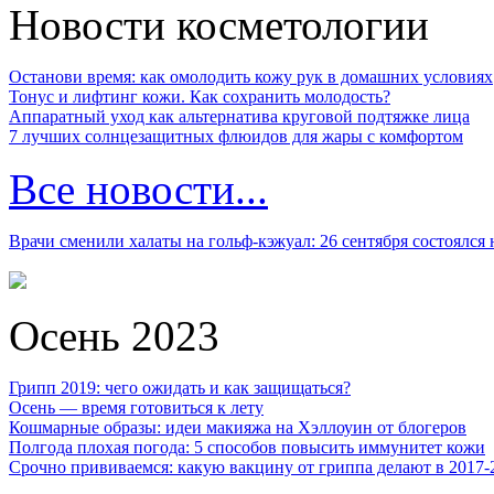
Новости косметологии
Останови время: как омолодить кожу рук в домашних условиях
Тонус и лифтинг кожи. Как сохранить молодость?
Аппаратный уход как альтернатива круговой подтяжке лица
7 лучших солнцезащитных флюидов для жары с комфортом
Все новости...
Врачи сменили халаты на гольф-кэжуал: 26 сентября состоялся
Осень 2023
Грипп 2019: чего ожидать и как защищаться?
Осень — время готовиться к лету
Кошмарные образы: идеи макияжа на Хэллоуин от блогеров
Полгода плохая погода: 5 способов повысить иммунитет кожи
Срочно прививаемся: какую вакцину от гриппа делают в 2017-