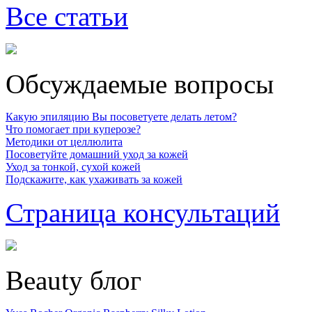
Все статьи
Обсуждаемые вопросы
Какую эпиляцию Вы посоветуете делать летом?
Что помогает при куперозе?
Методики от целлюлита
Посоветуйте домашний уход за кожей
Уход за тонкой, сухой кожей
Подскажите, как ухаживать за кожей
Страница консультаций
Beauty блог