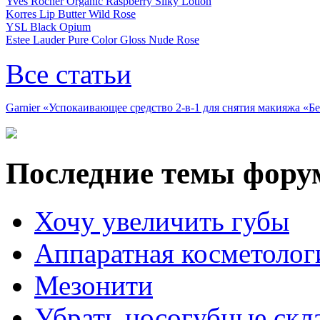
Yves Rocher Organic Raspberry Silky Lotion
Korres Lip Butter Wild Rose
YSL Black Opium
Estee Lauder Pure Color Gloss Nude Rose
Все статьи
Garnier «Успокаивающее средство 2-в-1 для снятия макияжа «
Последние темы фору
Хочу увеличить губы
Аппаратная косметолог
Мезонити
Убрать носогубные скл