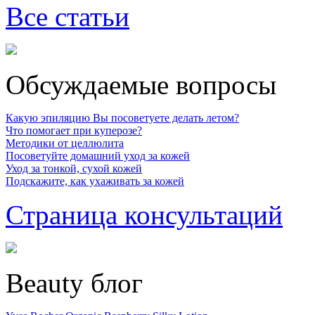
Все статьи
Обсуждаемые вопросы
Какую эпиляцию Вы посоветуете делать летом?
Что помогает при куперозе?
Методики от целлюлита
Посоветуйте домашний уход за кожей
Уход за тонкой, сухой кожей
Подскажите, как ухаживать за кожей
Страница консультаций
Beauty блог