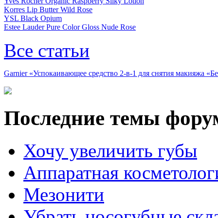
Yves Rocher Organic Raspberry Silky Lotion
Korres Lip Butter Wild Rose
YSL Black Opium
Estee Lauder Pure Color Gloss Nude Rose
Все статьи
Garnier «Успокаивающее средство 2-в-1 для снятия макияжа «
Последние темы фору
Хочу увеличить губы
Аппаратная косметолог
Мезонити
Убрать носогубные скл