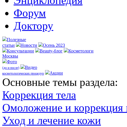
Энциклопедия
Форум
Доктору
Полезные
статьи
Новости
Осень 2023
Консультации
Beauty-блог
Косметологи
Москвы
Фото
Видео
(до и после)
Акции
косметологических процедур
Оcновные темы раздела:
Коррекция тела
Омоложение и коррекция
Уход и лечение кожи