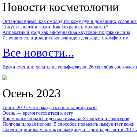
Новости косметологии
Останови время: как омолодить кожу рук в домашних условиях
Тонус и лифтинг кожи. Как сохранить молодость?
Аппаратный уход как альтернатива круговой подтяжке лица
7 лучших солнцезащитных флюидов для жары с комфортом
Все новости...
Врачи сменили халаты на гольф-кэжуал: 26 сентября состоялся
Осень 2023
Грипп 2019: чего ожидать и как защищаться?
Осень — время готовиться к лету
Кошмарные образы: идеи макияжа на Хэллоуин от блогеров
Полгода плохая погода: 5 способов повысить иммунитет кожи
Срочно прививаемся: какую вакцину от гриппа делают в 2017-