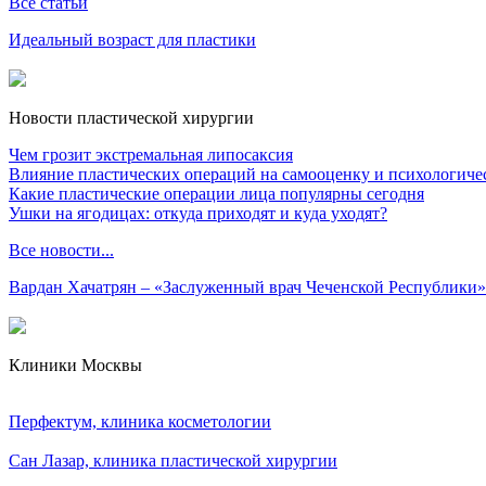
Все статьи
Идеальный возраст для пластики
Новости пластической хирургии
Чем грозит экстремальная липосаксия
Влияние пластических операций на самооценку и психологиче
Какие пластические операции лица популярны сегодня
Ушки на ягодицах: откуда приходят и куда уходят?
Все новости...
Вардан Хачатрян – «Заслуженный врач Чеченской Республики»
Клиники Москвы
Перфектум, клиника косметологии
Сан Лазар, клиника пластической хирургии