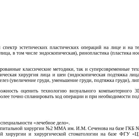
пектр эстетических пластических операций на лице и на те
ица, в том числе эндоскопическая), ринопластика (пластика нос
ированные классические методики, так и суперсовременные тех
тическая хирургия лица и шеи (эндоскопическая подтяжка лица
лез (увеличение груди, уменьшение груди, подтяжка груди), ли
можность оценить технологию визуального компьютерного 3
более точно спланировать ход операции и при необходимости по
специальности «лечебное дело».
оспитальной хирургии №2 ММА им. И.М. Сеченова на базе ГКБ 
вой хирургии и хирургической стоматологии на базе ФГУ 