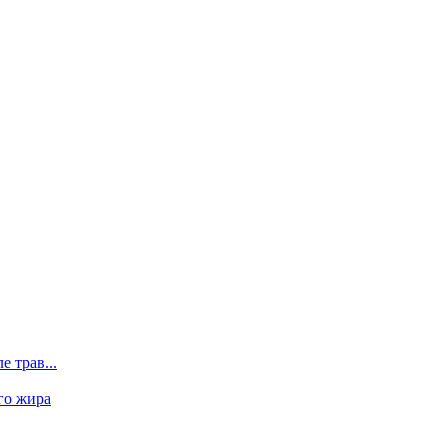
 трав...
го жира