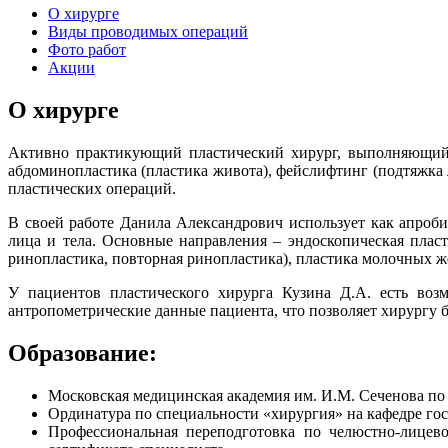
О хирурге
Виды проводимых операций
Фото работ
Акции
О хирурге
Активно практикующий пластический хирург, выполняющий с
абдоминопластика (пластика живота), фейслифтинг (подтяжка л
пластических операций.
В своей работе Данила Александрович использует как апроб
лица и тела. Основные направления – эндоскопическая плас
ринопластика, повторная ринопластика), пластика молочных же
У пациентов пластического хирурга Кузина Д.А. есть воз
антропометрические данные пациента, что позволяет хирургу 
Образование:
Московская медицинская академия им. И.М. Сеченова по 
Ординатура по специальности «хирургия» на кафедре г
Профессиональная переподготовка по челюстно-лице