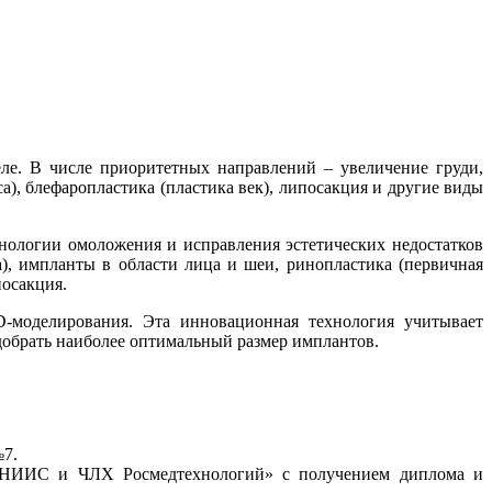
ле. В числе приоритетных направлений – увеличение груди,
а), блефаропластика (пластика век), липосакция и другие виды
нологии омоложения и исправления эстетических недостатков
), импланты в области лица и шеи, ринопластика (первичная
посакция.
D-моделирования. Эта инновационная технология учитывает
добрать наиболее оптимальный размер имплантов.
№7.
«ЦНИИС и ЧЛХ Росмедтехнологий» с получением диплома и