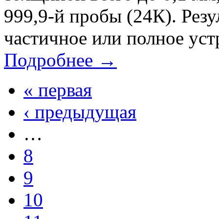
999,9-й пробы (24К). Рез
частичное или полное уст
Подробнее →
« первая
‹ предыдущая
…
8
9
10