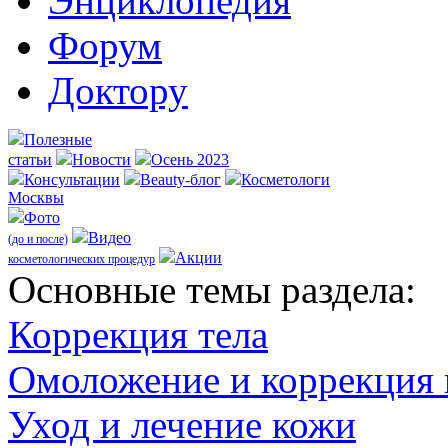
Энциклопедия
Форум
Доктору
Полезные
статьи
Новости
Осень 2023
Консультации
Beauty-блог
Косметологи
Москвы
Фото
Видео
(до и после)
Акции
косметологических процедур
Оcновные темы раздела:
Коррекция тела
Омоложение и коррекция
Уход и лечение кожи