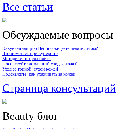
Все статьи
Обсуждаемые вопросы
Какую эпиляцию Вы посоветуете делать летом?
Что помогает при куперозе?
Методики от целлюлита
Посоветуйте домашний уход за кожей
Уход за тонкой, сухой кожей
Подскажите, как ухаживать за кожей
Страница консультаций
Beauty блог