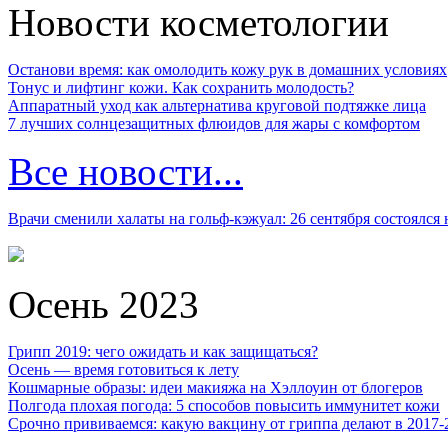
Новости косметологии
Останови время: как омолодить кожу рук в домашних условиях
Тонус и лифтинг кожи. Как сохранить молодость?
Аппаратный уход как альтернатива круговой подтяжке лица
7 лучших солнцезащитных флюидов для жары с комфортом
Все новости...
Врачи сменили халаты на гольф-кэжуал: 26 сентября состоялся
Осень 2023
Грипп 2019: чего ожидать и как защищаться?
Осень — время готовиться к лету
Кошмарные образы: идеи макияжа на Хэллоуин от блогеров
Полгода плохая погода: 5 способов повысить иммунитет кожи
Срочно прививаемся: какую вакцину от гриппа делают в 2017-