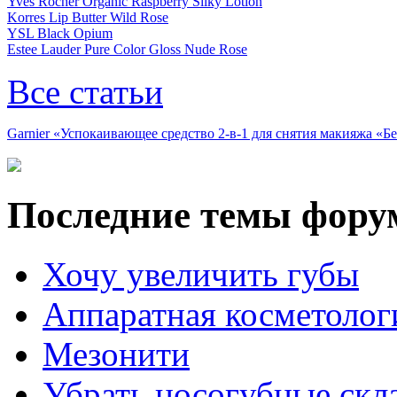
Yves Rocher Organic Raspberry Silky Lotion
Korres Lip Butter Wild Rose
YSL Black Opium
Estee Lauder Pure Color Gloss Nude Rose
Все статьи
Garnier «Успокаивающее средство 2-в-1 для снятия макияжа «
Последние темы фору
Хочу увеличить губы
Аппаратная косметолог
Мезонити
Убрать носогубные скл