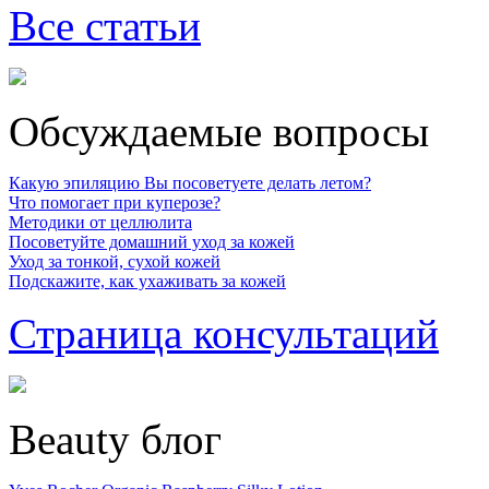
Все статьи
Обсуждаемые вопросы
Какую эпиляцию Вы посоветуете делать летом?
Что помогает при куперозе?
Методики от целлюлита
Посоветуйте домашний уход за кожей
Уход за тонкой, сухой кожей
Подскажите, как ухаживать за кожей
Страница консультаций
Beauty блог