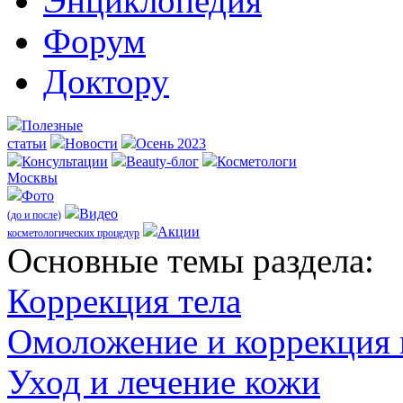
Энциклопедия
Форум
Доктору
Полезные
статьи
Новости
Осень 2023
Консультации
Beauty-блог
Косметологи
Москвы
Фото
Видео
(до и после)
Акции
косметологических процедур
Оcновные темы раздела:
Коррекция тела
Омоложение и коррекция
Уход и лечение кожи