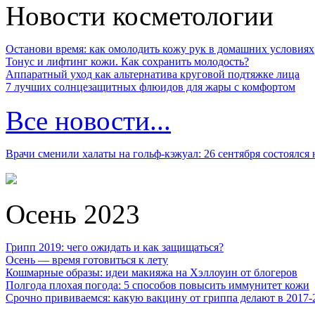
Новости косметологии
Останови время: как омолодить кожу рук в домашних условиях
Тонус и лифтинг кожи. Как сохранить молодость?
Аппаратный уход как альтернатива круговой подтяжке лица
7 лучших солнцезащитных флюидов для жары с комфортом
Все новости...
Врачи сменили халаты на гольф-кэжуал: 26 сентября состоялся
Осень 2023
Грипп 2019: чего ожидать и как защищаться?
Осень — время готовиться к лету
Кошмарные образы: идеи макияжа на Хэллоуин от блогеров
Полгода плохая погода: 5 способов повысить иммунитет кожи
Срочно прививаемся: какую вакцину от гриппа делают в 2017-