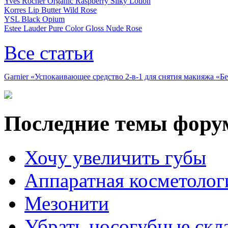
Yves Rocher Organic Raspberry Silky Lotion
Korres Lip Butter Wild Rose
YSL Black Opium
Estee Lauder Pure Color Gloss Nude Rose
Все статьи
Garnier «Успокаивающее средство 2-в-1 для снятия макияжа «
Последние темы фору
Хочу увеличить губы
Аппаратная косметолог
Мезонити
Убрать носогубные скл