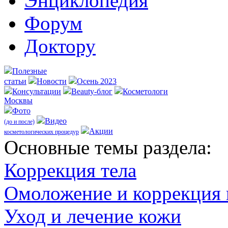
Энциклопедия
Форум
Доктору
Полезные
статьи
Новости
Осень 2023
Консультации
Beauty-блог
Косметологи
Москвы
Фото
Видео
(до и после)
Акции
косметологических процедур
Оcновные темы раздела:
Коррекция тела
Омоложение и коррекция
Уход и лечение кожи