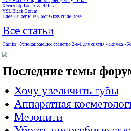
Yves Rocher Organic Raspberry Silky Lotion
Korres Lip Butter Wild Rose
YSL Black Opium
Estee Lauder Pure Color Gloss Nude Rose
Все статьи
Garnier «Успокаивающее средство 2-в-1 для снятия макияжа «
Последние темы фору
Хочу увеличить губы
Аппаратная косметолог
Мезонити
Убрать носогубные скл