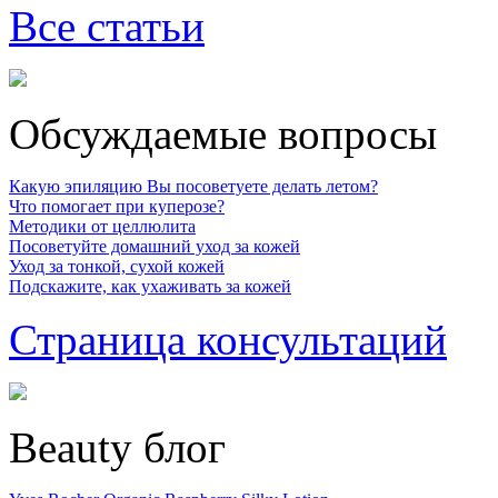
Все статьи
Обсуждаемые вопросы
Какую эпиляцию Вы посоветуете делать летом?
Что помогает при куперозе?
Методики от целлюлита
Посоветуйте домашний уход за кожей
Уход за тонкой, сухой кожей
Подскажите, как ухаживать за кожей
Страница консультаций
Beauty блог