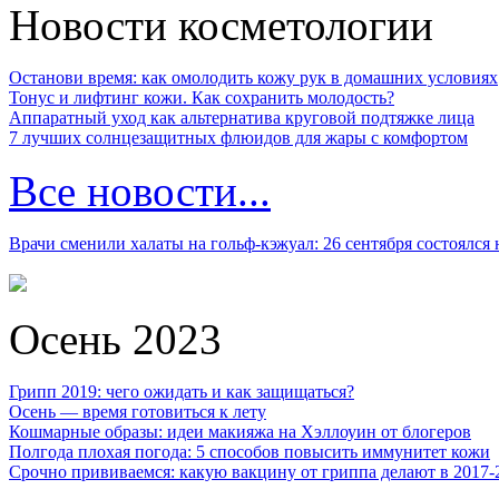
Новости косметологии
Останови время: как омолодить кожу рук в домашних условиях
Тонус и лифтинг кожи. Как сохранить молодость?
Аппаратный уход как альтернатива круговой подтяжке лица
7 лучших солнцезащитных флюидов для жары с комфортом
Все новости...
Врачи сменили халаты на гольф-кэжуал: 26 сентября состоялся
Осень 2023
Грипп 2019: чего ожидать и как защищаться?
Осень — время готовиться к лету
Кошмарные образы: идеи макияжа на Хэллоуин от блогеров
Полгода плохая погода: 5 способов повысить иммунитет кожи
Срочно прививаемся: какую вакцину от гриппа делают в 2017-