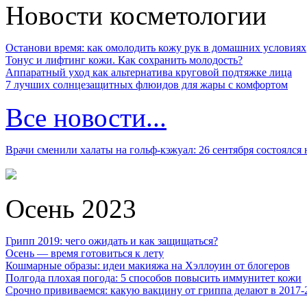
Новости косметологии
Останови время: как омолодить кожу рук в домашних условиях
Тонус и лифтинг кожи. Как сохранить молодость?
Аппаратный уход как альтернатива круговой подтяжке лица
7 лучших солнцезащитных флюидов для жары с комфортом
Все новости...
Врачи сменили халаты на гольф-кэжуал: 26 сентября состоялся
Осень 2023
Грипп 2019: чего ожидать и как защищаться?
Осень — время готовиться к лету
Кошмарные образы: идеи макияжа на Хэллоуин от блогеров
Полгода плохая погода: 5 способов повысить иммунитет кожи
Срочно прививаемся: какую вакцину от гриппа делают в 2017-