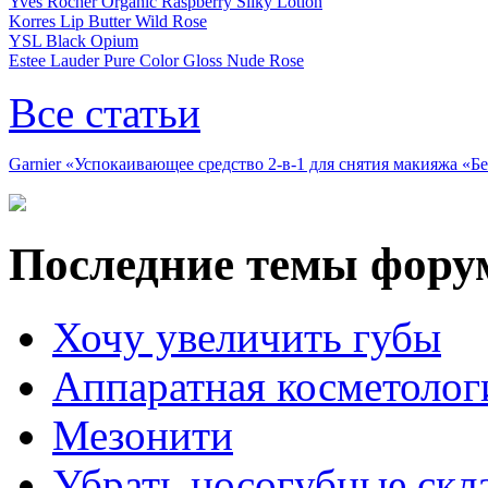
Yves Rocher Organic Raspberry Silky Lotion
Korres Lip Butter Wild Rose
YSL Black Opium
Estee Lauder Pure Color Gloss Nude Rose
Все статьи
Garnier «Успокаивающее средство 2-в-1 для снятия макияжа «
Последние темы фору
Хочу увеличить губы
Аппаратная косметолог
Мезонити
Убрать носогубные скл