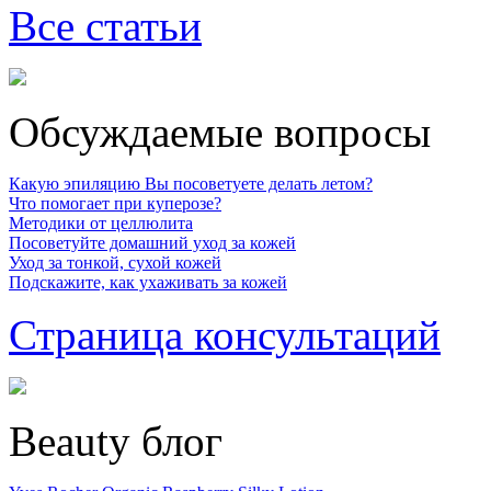
Все статьи
Обсуждаемые вопросы
Какую эпиляцию Вы посоветуете делать летом?
Что помогает при куперозе?
Методики от целлюлита
Посоветуйте домашний уход за кожей
Уход за тонкой, сухой кожей
Подскажите, как ухаживать за кожей
Страница консультаций
Beauty блог