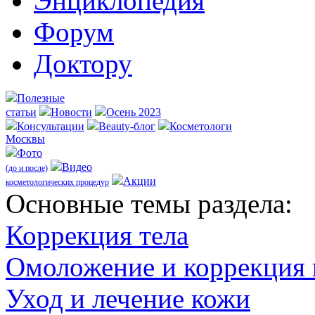
Энциклопедия
Форум
Доктору
Полезные
статьи
Новости
Осень 2023
Консультации
Beauty-блог
Косметологи
Москвы
Фото
Видео
(до и после)
Акции
косметологических процедур
Оcновные темы раздела:
Коррекция тела
Омоложение и коррекция
Уход и лечение кожи