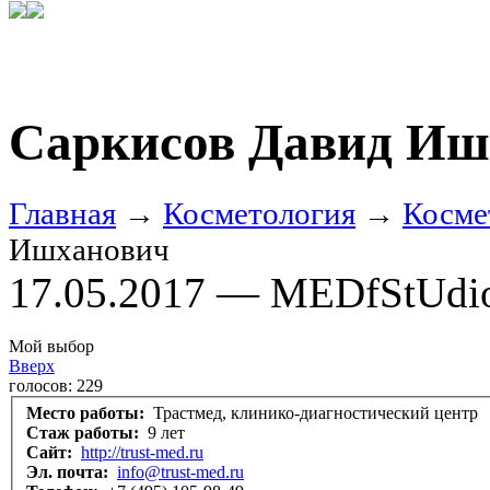
Саркисов Давид Иш
Главная
→
Косметология
→
Косме
Ишханович
17.05.2017 — MEDfStUdi
Мой выбор
Вверх
голосов:
229
Место работы:
Трастмед, клинико-диагностический центр
Стаж работы:
9 лет
Сайт:
http://trust-med.ru
Эл. почта:
info@trust-med.ru