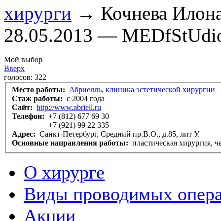
хирурги
→ Кочнева Илона
28.05.2013 — MEDfStUdi
Мой выбор
Вверх
голосов:
322
Место работы:
Абриелль, клиника эстетической хирургии
Стаж работы:
с 2004 года
Сайт:
http://www.abriell.ru
Телефон:
+7 (812) 677 69 30
+7 (921) 99 22 335
Адрес:
Санкт-Петербург, Средний пр.В.О., д.85, лит У.
Основные направления работы:
пластическая хирургия, 
О хирурге
Виды проводимых опер
Акции