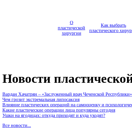
О
Как выбрать
пластической
пластического хирур
хирургии
Новости пластическо
Вардан Хачатрян – «Заслуженный врач Чеченской Республики»
Чем грозит экстремальная липосаксия
Влияние пластических операций на самооценку и психологиче
Какие пластические операции лица популярны сегодня
Ушки на ягодицах: откуда приходят и куда уходят?
Все новости...