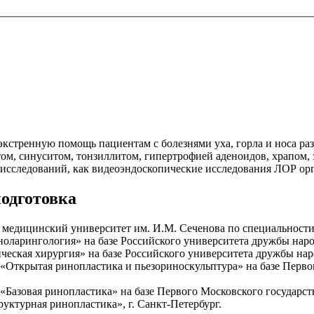
стренную помощь пациентам с болезнями уха, горла и носа раз
ом, синуситом, тонзиллитом, гипертрофией аденоидов, храпом,
исследований, как видеоэндоскопические исследования ЛОР орг
одготовка
 медицинский университет им. И.М. Сеченова по специальности
ноларингология» на базе Российского университета дружбы наро
ическая хирургия» на базе Российского университета дружбы нар
 «Открытая ринопластика и пьезориноскульптура» на базе Перво
«Базовая ринопластика» на базе Первого Московского государст
уктурная ринопластика», г. Санкт-Петербург.