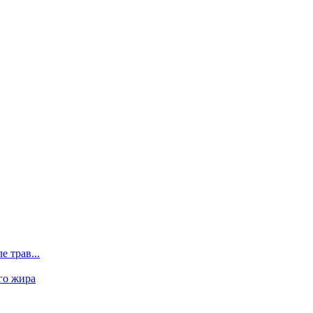
 трав...
го жира