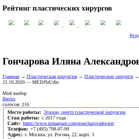
Рейтинг пластических хирургов
Резу
Гончарова Иляна Александро
Главная
→
Пластическая хирургия
→
Пластические хирурги
→ 
21.10.2020 — MEDfStUdio
Мой выбор
Вверх
голосов:
216
Место работы:
Эталон, центр пластической хирургии
Стаж работы:
с 2017 года
Сайт:
https://www.instagram.com/goncharovadoctor/
Телефон:
+7 (495) 798-07-99
Адрес:
г. Москва, ул. Рогова, 22, корп. 3