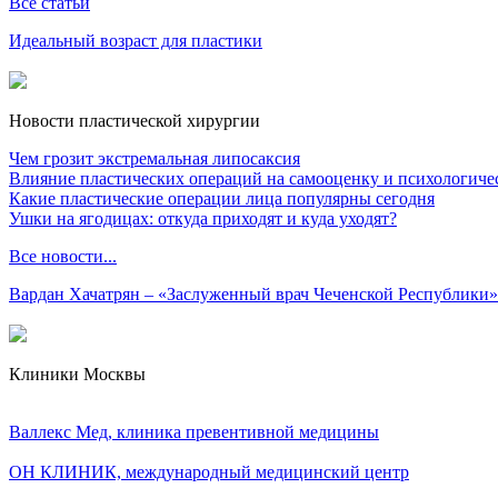
Все статьи
Идеальный возраст для пластики
Новости пластической хирургии
Чем грозит экстремальная липосаксия
Влияние пластических операций на самооценку и психологиче
Какие пластические операции лица популярны сегодня
Ушки на ягодицах: откуда приходят и куда уходят?
Все новости...
Вардан Хачатрян – «Заслуженный врач Чеченской Республики»
Клиники Москвы
Валлекс Мед, клиника превентивной медицины
ОН КЛИНИК, международный медицинский центр